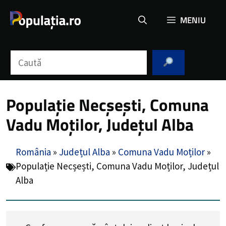
Sari
MENIU
la
conținut
Caută
Populație Necșești, Comuna
Vadu Moților, Județul Alba
România
»
Județul Alba
»
Comuna Vadu Moților
»
Populație Necșești, Comuna Vadu Moților, Județul
Alba