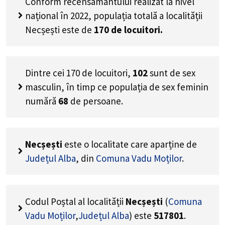
Conform recensământului realizat la nivel
național în 2022, populația totală a localității
Necșești este de
170
de locuitori.
Dintre cei
170
de locuitori,
102
sunt de sex
masculin, în timp ce populația de sex feminin
numără
68
de persoane.
Necșești
este o localitate care aparține de
Județul Alba
, din
Comuna Vadu Moților
.
Codul Poștal al localității
Necșești
(
Comuna
Vadu Moților
,
Județul Alba
) este
517801
.