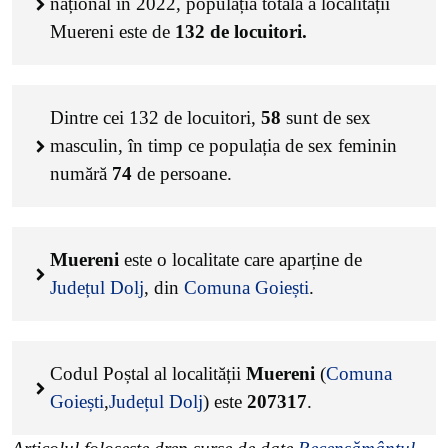
național în 2022, populația totală a localității
Muereni este de
132
de locuitori.
Dintre cei
132
de locuitori,
58
sunt de sex
masculin, în timp ce populația de sex feminin
numără
74
de persoane.
Muereni
este o localitate care aparține de
Județul Dolj
, din
Comuna Goiești
.
Codul Poștal al localității
Muereni
(
Comuna
Goiești
,
Județul Dolj
) este
207317
.