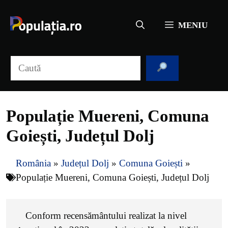
Sari
la
MENIU
conținut
Caută
Populație Muereni, Comuna
Goiești, Județul Dolj
România
»
Județul Dolj
»
Comuna Goiești
»
Populație Muereni, Comuna Goiești, Județul Dolj
Conform recensământului realizat la nivel