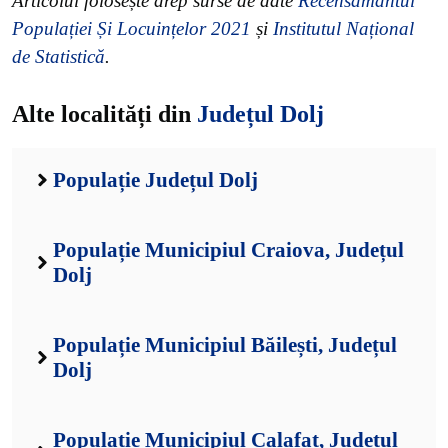
Articolul folosește drep surse de date
Recensământul
Populației Și Locuințelor 2021
și
Institutul Național
de Statistică
.
Alte localități din
Județul Dolj
Populație Județul Dolj
Populație Municipiul Craiova, Județul
Dolj
Populație Municipiul Băilești, Județul
Dolj
Populație Municipiul Calafat, Județul