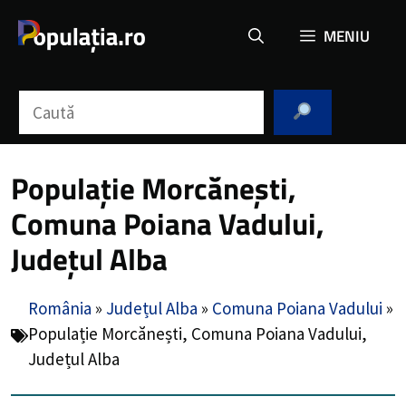
Sari
MENIU
la
conținut
Caută
Populație Morcănești,
Comuna Poiana Vadului,
Județul Alba
România
»
Județul Alba
»
Comuna Poiana Vadului
»
Populație Morcănești, Comuna Poiana Vadului,
Județul Alba