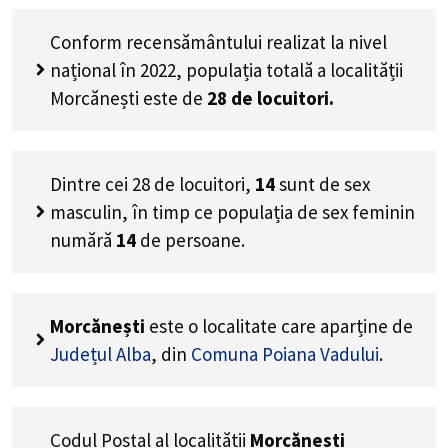
Conform recensământului realizat la nivel
național în 2022, populația totală a localității
Morcănești este de
28
de locuitori.
Dintre cei
28
de locuitori,
14
sunt de sex
masculin, în timp ce populația de sex feminin
numără
14
de persoane.
Morcănești
este o localitate care aparține de
Județul Alba
, din
Comuna Poiana Vadului
.
Codul Poștal al localității
Morcănești