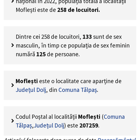
național în 2022, populația totală a localității
Moflești este de
258
de locuitori.
Dintre cei
258
de locuitori,
133
sunt de sex
masculin, în timp ce populația de sex feminin
numără
125
de persoane.
Moflești
este o localitate care aparține de
Județul Dolj
, din
Comuna Tălpaș
.
Codul Poștal al localității
Moflești
(
Comuna
Tălpaș
,
Județul Dolj
) este
207259
.
Articolul folosește drep surse de date
Recensământul