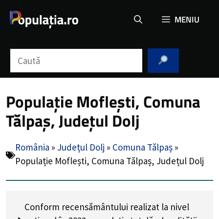
Sari
MENIU
la
conținut
Caută
Populație Moflești, Comuna
Tălpaș, Județul Dolj
România
»
Județul Dolj
»
Comuna Tălpaș
»
Populație Moflești, Comuna Tălpaș, Județul Dolj
Conform recensământului realizat la nivel