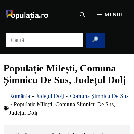
Sari
la
MENIU
conținut
Caută
Populație Milești, Comuna
Șimnicu De Sus, Județul Dolj
România
»
Județul Dolj
»
Comuna Șimnicu De Sus
»
Populație Milești, Comuna Șimnicu De Sus,
Județul Dolj