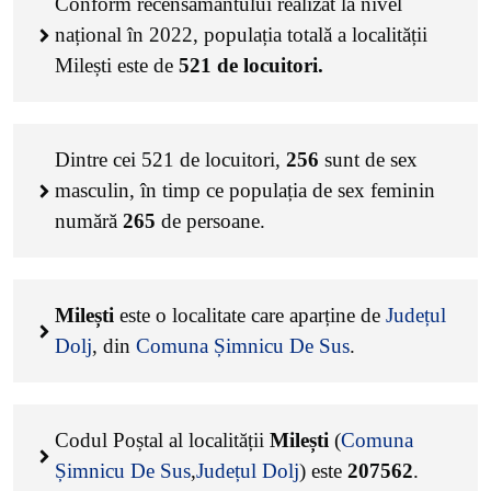
Conform recensământului realizat la nivel
național în 2022, populația totală a localității
Milești este de
521
de locuitori.
Dintre cei
521
de locuitori,
256
sunt de sex
masculin, în timp ce populația de sex feminin
numără
265
de persoane.
Milești
este o localitate care aparține de
Județul
Dolj
, din
Comuna Șimnicu De Sus
.
Codul Poștal al localității
Milești
(
Comuna
Șimnicu De Sus
,
Județul Dolj
) este
207562
.