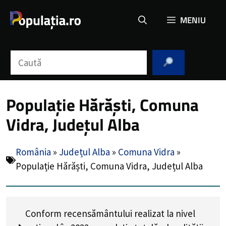
Sari
MENIU
la
conținut
Caută
Populație Hărăști, Comuna
Vidra, Județul Alba
România
»
Județul Alba
»
Comuna Vidra
»
Populație Hărăști, Comuna Vidra, Județul Alba
Conform recensământului realizat la nivel