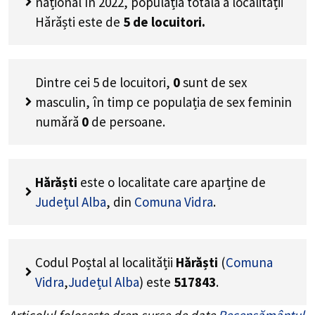
național în 2022, populația totală a localității
Hărăști este de
5
de locuitori.
Dintre cei
5
de locuitori,
0
sunt de sex
masculin, în timp ce populația de sex feminin
numără
0
de persoane.
Hărăști
este o localitate care aparține de
Județul Alba
, din
Comuna Vidra
.
Codul Poștal al localității
Hărăști
(
Comuna
Vidra
,
Județul Alba
) este
517843
.
Articolul folosește drep surse de date
Recensământul