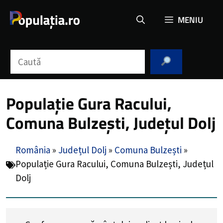
Sari
MENIU
la
conținut
Caută
Populație Gura Racului,
Comuna Bulzești, Județul Dolj
România
»
Județul Dolj
»
Comuna Bulzești
»
Populație Gura Racului, Comuna Bulzești, Județul
Dolj