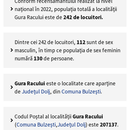
Conform recensământului realizat la nivel
național în 2022, populația totală a localității
Gura Racului este de
242
de locuitori.
Dintre cei
242
de locuitori,
112
sunt de sex
masculin, în timp ce populația de sex feminin
numără
130
de persoane.
Gura Racului
este o localitate care aparține
de
Județul Dolj
, din
Comuna Bulzești
.
Codul Poștal al localității
Gura Racului
(
Comuna Bulzești
,
Județul Dolj
) este
207137
.