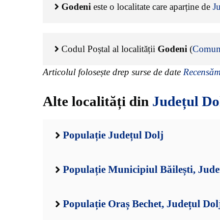
Godeni
este o localitate care aparține de
J
Codul Poștal al localității
Godeni
(
Comuna
Articolul folosește drep surse de date
Recensămâ
Alte localități din
Județul Do
Populație Județul Dolj
Populație Municipiul Băilești, Jude
Populație Oraș Bechet, Județul Dol