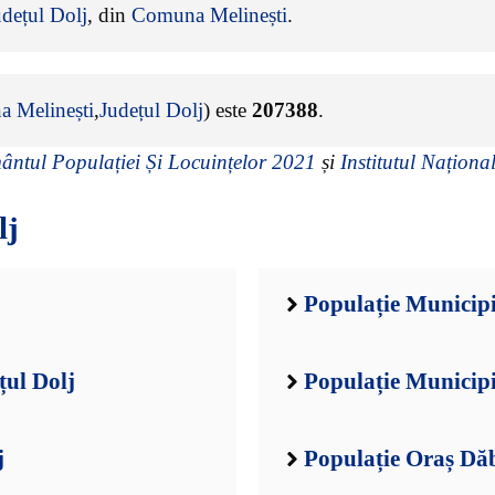
udețul Dolj
, din
Comuna Melinești
.
 Melinești
,
Județul Dolj
) este
207388
.
ntul Populației Și Locuințelor 2021
și
Institutul Național
lj
Populație Municipi
țul Dolj
Populație Municipi
j
Populație Oraș Dăb