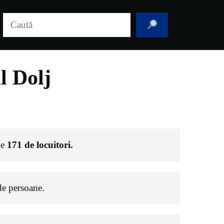
Caută
l Dolj
de
171
de locuitori.
e persoane.