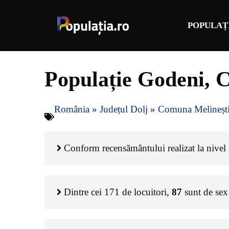
Sari
la
POPULAȚ
conținut
Populație Godeni, C
România
»
Județul Dolj
»
Comuna Melineșt
Conform recensământului realizat la nivel n
Dintre cei
171
de locuitori,
87
sunt de sex