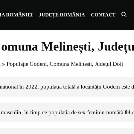
IA ROMÂNIEI
JUDEȚE ROMÂNIA
CONTACT
omuna Melinești, Județu
i
»
Populație Godeni, Comuna Melinești, Județul Dolj
ațional în 2022, populația totală a localității Godeni este 
 masculin, în timp ce populația de sex feminin numără
84
d