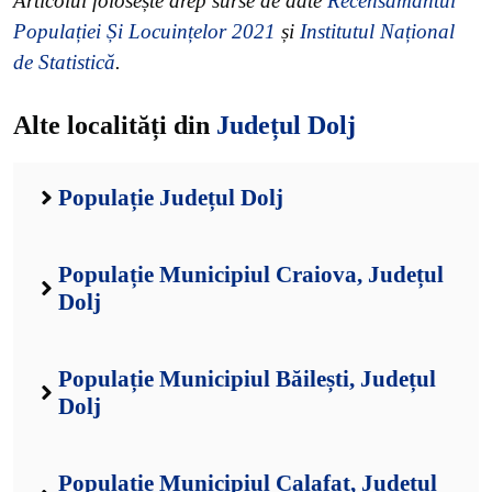
Articolul folosește drep surse de date
Recensământul
Populației Și Locuințelor 2021
și
Institutul Național
de Statistică
.
Alte localități din
Județul Dolj
Populație Județul Dolj
Populație Municipiul Craiova, Județul
Dolj
Populație Municipiul Băilești, Județul
Dolj
Populație Municipiul Calafat, Județul