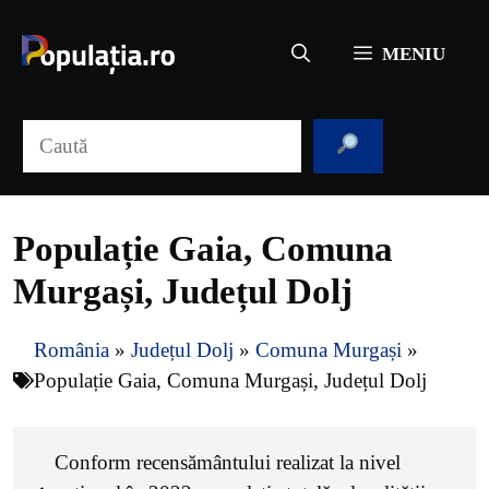
Sari
la
MENIU
conținut
Caută
Populație Gaia, Comuna
Murgași, Județul Dolj
România
»
Județul Dolj
»
Comuna Murgași
»
Populație Gaia, Comuna Murgași, Județul Dolj
Conform recensământului realizat la nivel