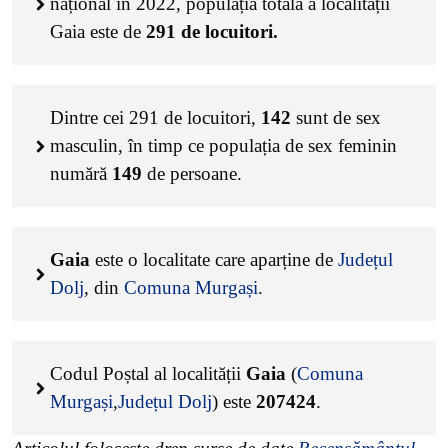
național în 2022, populația totală a localității
Gaia este de
291
de locuitori.
Dintre cei
291
de locuitori,
142
sunt de sex
masculin, în timp ce populația de sex feminin
numără
149
de persoane.
Gaia
este o localitate care aparține de
Județul
Dolj
, din
Comuna Murgași
.
Codul Poștal al localității
Gaia
(
Comuna
Murgași
,
Județul Dolj
) este
207424
.