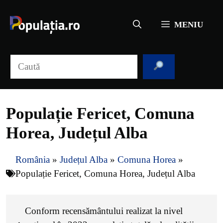
Sari
la
MENIU
conținut
Caută
Populație Fericet, Comuna
Horea, Județul Alba
România
»
Județul Alba
»
Comuna Horea
»
Populație Fericet, Comuna Horea, Județul Alba
Conform recensământului realizat la nivel