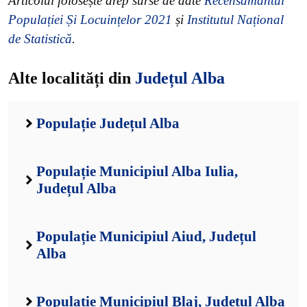
Articolul folosește drep surse de date
Recensământul
Populației Și Locuințelor 2021
și
Institutul Național
de Statistică
.
Alte localități din
Județul Alba
Populație Județul Alba
Populație Municipiul Alba Iulia,
Județul Alba
Populație Municipiul Aiud, Județul
Alba
Populație Municipiul Blaj, Județul Alba