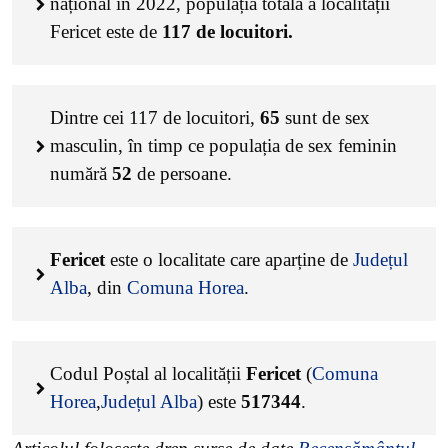
național în 2022, populația totală a localității
Fericet este de
117
de locuitori.
Dintre cei
117
de locuitori,
65
sunt de sex
masculin, în timp ce populația de sex feminin
numără
52
de persoane.
Fericet
este o localitate care aparține de
Județul
Alba
, din
Comuna Horea
.
Codul Poștal al localității
Fericet
(
Comuna
Horea
,
Județul Alba
) este
517344
.