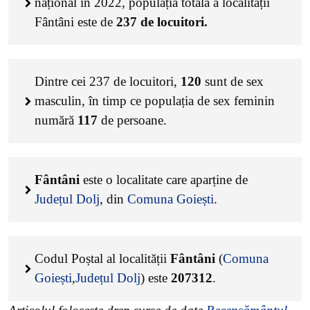
național în 2022, populația totală a localității
Fântâni este de
237
de locuitori.
Dintre cei
237
de locuitori,
120
sunt de sex
masculin, în timp ce populația de sex feminin
numără
117
de persoane.
Fântâni
este o localitate care aparține de
Județul Dolj
, din
Comuna Goiești
.
Codul Poștal al localității
Fântâni
(
Comuna
Goiești
,
Județul Dolj
) este
207312
.