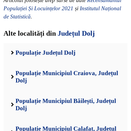
Articolul folosește drep surse de date
Recensământul
Populației Și Locuințelor 2021
și
Institutul Național
de Statistică
.
Alte localități din
Județul Dolj
Populație Județul Dolj
Populație Municipiul Craiova, Județul
Dolj
Populație Municipiul Băilești, Județul
Dolj
Populație Municipiul Calafat, Județul