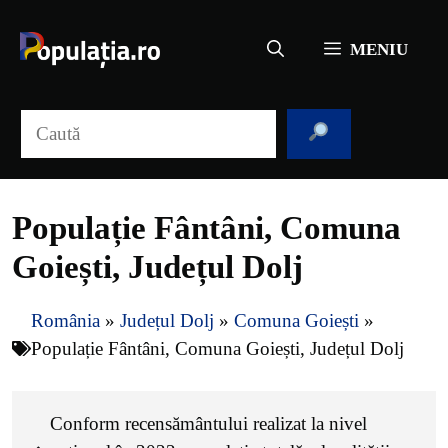
Sari
la
MENIU
conținut
Caută
Populație Fântâni, Comuna
Goiești, Județul Dolj
România
»
Județul Dolj
»
Comuna Goiești
»
Populație Fântâni, Comuna Goiești, Județul Dolj
Conform recensământului realizat la nivel