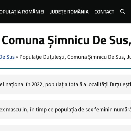
OPULAȚIA ROMÂNIEI
JUDEȚE ROMÂNIA
CONTACT
, Comuna Șimnicu De Sus, 
De Sus
»
Populație Duțulești, Comuna Șimnicu De Sus, Ju
 național în 2022, populația totală a localității Duțuleșt
ex masculin, în timp ce populația de sex feminin număr