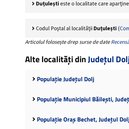
Duțulești
este o localitate care aparțin
Codul Poștal al localității
Duțulești
(
Com
Articolul folosește drep surse de date
Recensă
Alte localități din
Județul Dol
Populație Județul Dolj
Populație Municipiul Băilești, Județ
Populație Oraș Bechet, Județul Dol