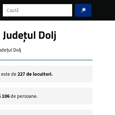
Caută
Județul Dolj
dețul Dolj
i este de
227
de locuitori.
ă
106
de persoane.