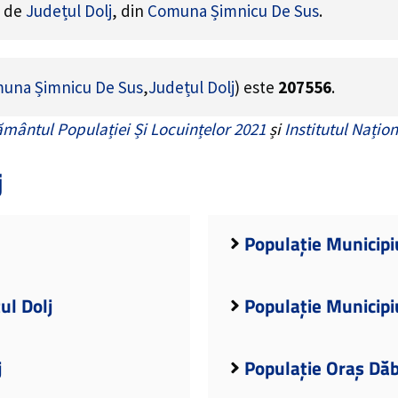
e de
Județul Dolj
, din
Comuna Șimnicu De Sus
.
una Șimnicu De Sus
,
Județul Dolj
) este
207556
.
mântul Populației Și Locuințelor 2021
și
Institutul Națion
j
Populație Municipiu
ul Dolj
Populație Municipiu
j
Populație Oraș Dăb