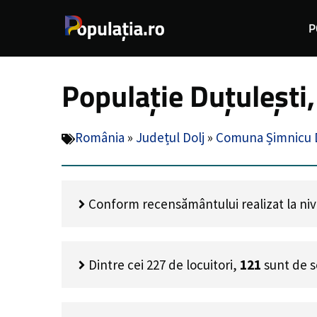
Sari
P
la
conținut
Populație Duțulești
România
»
Județul Dolj
»
Comuna Șimnicu 
Conform recensământului realizat la nivel
Dintre cei
227
de locuitori,
121
sunt de s