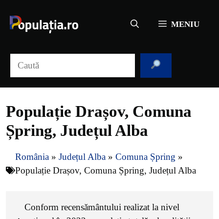
Sari
la
MENIU
conținut
Caută
Populație Drașov, Comuna
Șpring, Județul Alba
România
»
Județul Alba
»
Comuna Șpring
»
Populație Drașov, Comuna Șpring, Județul Alba
Conform recensământului realizat la nivel