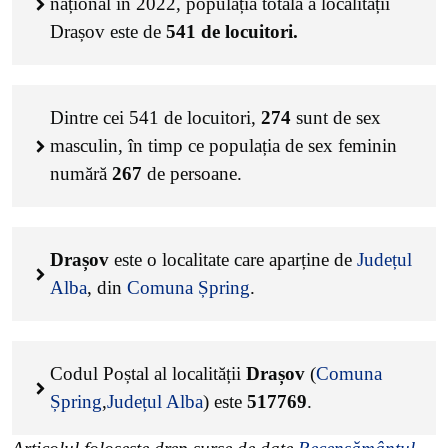
național în 2022, populația totală a localității
Drașov este de
541
de locuitori.
Dintre cei
541
de locuitori,
274
sunt de sex
masculin, în timp ce populația de sex feminin
numără
267
de persoane.
Drașov
este o localitate care aparține de
Județul
Alba
, din
Comuna Șpring
.
Codul Poștal al localității
Drașov
(
Comuna
Șpring
,
Județul Alba
) este
517769
.