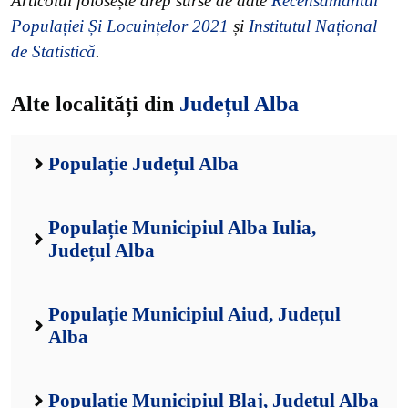
Articolul folosește drep surse de date
Recensământul
Populației Și Locuințelor 2021
și
Institutul Național
de Statistică
.
Alte localități din
Județul Alba
Populație Județul Alba
Populație Municipiul Alba Iulia,
Județul Alba
Populație Municipiul Aiud, Județul
Alba
Populație Municipiul Blaj, Județul Alba