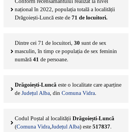
Conform recensământului realizat la nivel
național în 2022, populația totală a localității
Drăgoiești-Luncă este de
71
de locuitori.
Dintre cei
71
de locuitori,
30
sunt de sex
masculin, în timp ce populația de sex feminin
numără
41
de persoane.
Drăgoiești-Luncă
este o localitate care aparține
de
Județul Alba
, din
Comuna Vidra
.
Codul Poștal al localității
Drăgoiești-Luncă
(
Comuna Vidra
,
Județul Alba
) este
517837
.