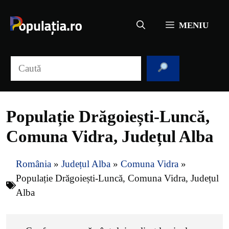
Sari
la
MENIU
conținut
Caută
Populație Drăgoiești-Luncă,
Comuna Vidra, Județul Alba
România
»
Județul Alba
»
Comuna Vidra
»
Populație Drăgoiești-Luncă, Comuna Vidra, Județul
Alba