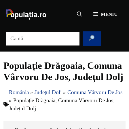
Sari
la
MENIU
conținut
Caută
Populație Drăgoaia, Comuna
Vârvoru De Jos, Județul Dolj
România
»
Județul Dolj
»
Comuna Vârvoru De Jos
»
Populație Drăgoaia, Comuna Vârvoru De Jos,
Județul Dolj