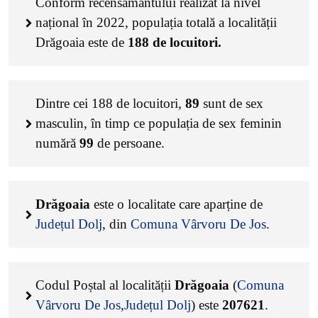
Conform recensământului realizat la nivel
național în 2022, populația totală a localității
Drăgoaia este de
188
de locuitori.
Dintre cei
188
de locuitori,
89
sunt de sex
masculin, în timp ce populația de sex feminin
numără
99
de persoane.
Drăgoaia
este o localitate care aparține de
Județul Dolj
, din
Comuna Vârvoru De Jos
.
Codul Poștal al localității
Drăgoaia
(
Comuna
Vârvoru De Jos
,
Județul Dolj
) este
207621
.