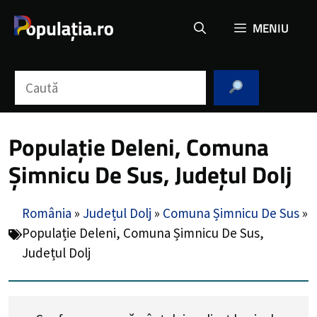
Sari
MENIU
la
conținut
Caută
Populație Deleni, Comuna
Șimnicu De Sus, Județul Dolj
România
»
Județul Dolj
»
Comuna Șimnicu De Sus
»
Populație Deleni, Comuna Șimnicu De Sus,
Județul Dolj