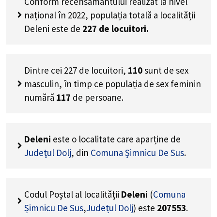
Conform recensământului realizat la nivel
național în 2022, populația totală a localității
Deleni este de
227
de locuitori.
Dintre cei
227
de locuitori,
110
sunt de sex
masculin, în timp ce populația de sex feminin
numără
117
de persoane.
Deleni
este o localitate care aparține de
Județul Dolj
, din
Comuna Șimnicu De Sus
.
Codul Poștal al localității
Deleni
(
Comuna
Șimnicu De Sus
,
Județul Dolj
) este
207553
.