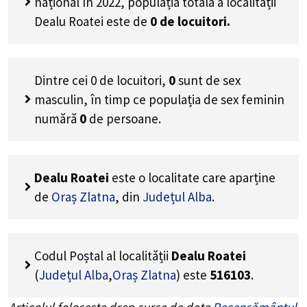
național în 2022, populația totală a localității
Dealu Roatei este de
0
de locuitori.
Dintre cei
0
de locuitori,
0
sunt de sex
masculin, în timp ce populația de sex feminin
numără
0
de persoane.
Dealu Roatei
este o localitate care aparține
de
Oraș Zlatna
, din
Județul Alba
.
Codul Poștal al localității
Dealu Roatei
(
Județul Alba
,
Oraș Zlatna
) este
516103
.
Articolul folosește drep surse de date
Recensământul