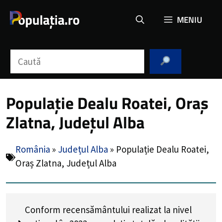
Sari
MENIU
la
conținut
Caută
Populație Dealu Roatei, Oraș
Zlatna, Județul Alba
România
»
Județul Alba
»
Populație Dealu Roatei,
Oraș Zlatna, Județul Alba
Conform recensământului realizat la nivel