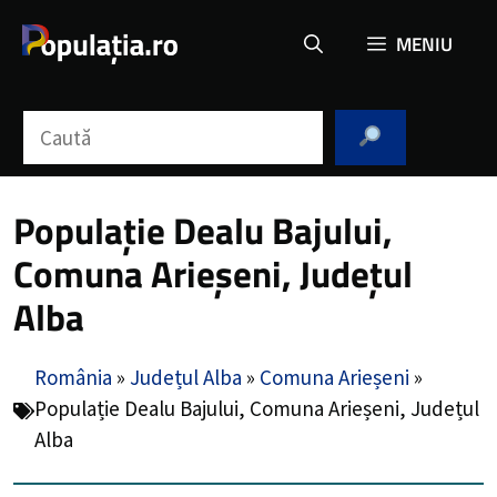
Sari
MENIU
la
conținut
Caută
Populație Dealu Bajului,
Comuna Arieșeni, Județul
Alba
România
»
Județul Alba
»
Comuna Arieșeni
»
Populație Dealu Bajului, Comuna Arieșeni, Județul
Alba