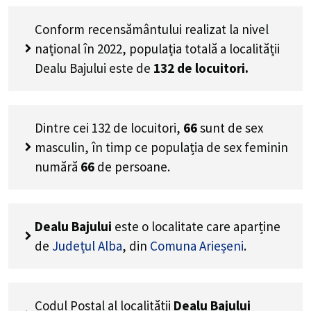
Conform recensământului realizat la nivel
național în 2022, populația totală a localității
Dealu Bajului este de
132
de locuitori.
Dintre cei
132
de locuitori,
66
sunt de sex
masculin, în timp ce populația de sex feminin
numără
66
de persoane.
Dealu Bajului
este o localitate care aparține
de
Județul Alba
, din
Comuna Arieșeni
.
Codul Poștal al localității
Dealu Bajului