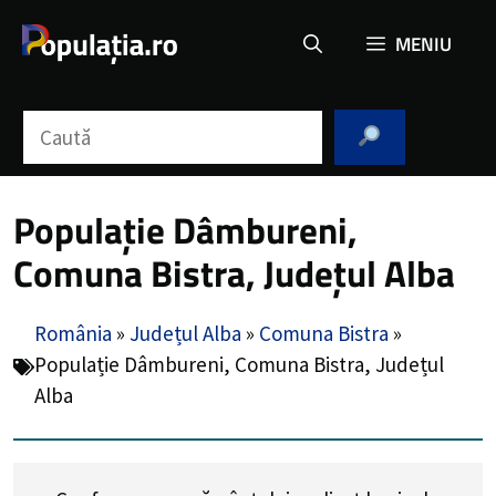
Sari
MENIU
la
conținut
Caută
Populație Dâmbureni,
Comuna Bistra, Județul Alba
România
»
Județul Alba
»
Comuna Bistra
»
Populație Dâmbureni, Comuna Bistra, Județul
Alba