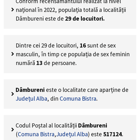
Conform recensământului realizat la nivel
național în 2022, populația totală a localității
Dâmbureni este de
29
de locuitori.
Dintre cei
29
de locuitori,
16
sunt de sex
masculin, în timp ce populația de sex feminin
numără
13
de persoane.
Dâmbureni
este o localitate care aparține de
Județul Alba
, din
Comuna Bistra
.
Codul Poștal al localității
Dâmbureni
(
Comuna Bistra
,
Județul Alba
) este
517124
.