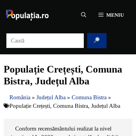
Sari
la
MENIU
conținut
Caută
Populație Crețești, Comuna
Bistra, Județul Alba
România
»
Județul Alba
»
Comuna Bistra
»
Populație Crețești, Comuna Bistra, Județul Alba
Conform recensământului realizat la nivel