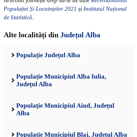
Articolul folosește drep surse de date
Recensământul
Populației Și Locuințelor 2021
și
Institutul Național
de Statistică
.
Alte localități din
Județul Alba
Populație Județul Alba
Populație Municipiul Alba Iulia,
Județul Alba
Populație Municipiul Aiud, Județul
Alba
Populație Municipiul Blaj, Județul Alba