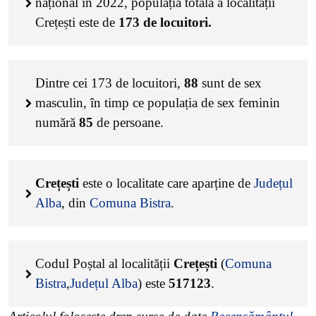
național în 2022, populația totală a localității
Crețești este de
173
de locuitori.
Dintre cei
173
de locuitori,
88
sunt de sex
masculin, în timp ce populația de sex feminin
numără
85
de persoane.
Crețești
este o localitate care aparține de
Județul
Alba
, din
Comuna Bistra
.
Codul Poștal al localității
Crețești
(
Comuna
Bistra
,
Județul Alba
) este
517123
.