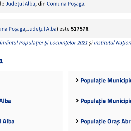
 de
Județul Alba
, din
Comuna Poșaga
.
na Poșaga
,
Județul Alba
) este
517576
.
mântul Populației Și Locuințelor 2021
și
Institutul Națion
a
Populație Municipiu
 Alba
Populație Municipiu
l Alba
Populație Oraș Abr