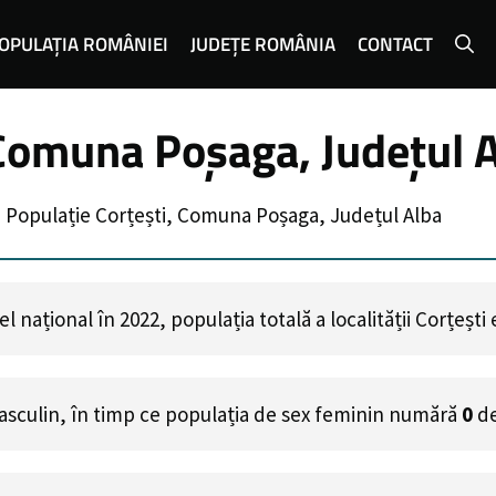
OPULAȚIA ROMÂNIEI
JUDEȚE ROMÂNIA
CONTACT
 Comuna Poșaga, Județul 
»
Populație Corțești, Comuna Poșaga, Județul Alba
 național în 2022, populația totală a localității Corțești
asculin, în timp ce populația de sex feminin numără
0
de