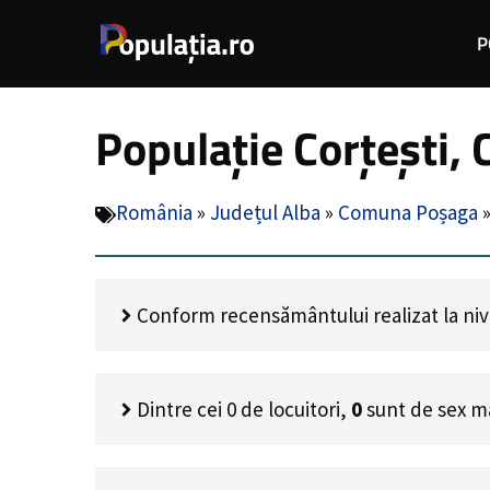
Sari
P
la
conținut
Populație Corțești,
România
»
Județul Alba
»
Comuna Poșaga
Conform recensământului realizat la nivel
Dintre cei
0
de locuitori,
0
sunt de sex m