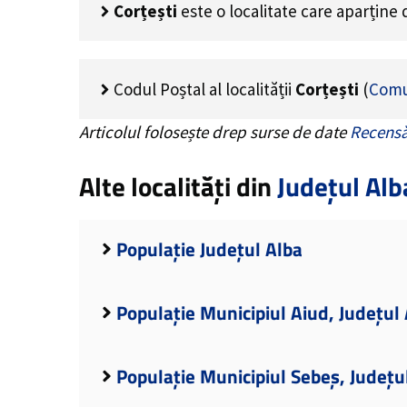
Corțești
este o localitate care aparține
Codul Poștal al localității
Corțești
(
Comu
Articolul folosește drep surse de date
Recensă
Alte localități din
Județul Alb
Populație Județul Alba
Populație Municipiul Aiud, Județul
Populație Municipiul Sebeș, Județu