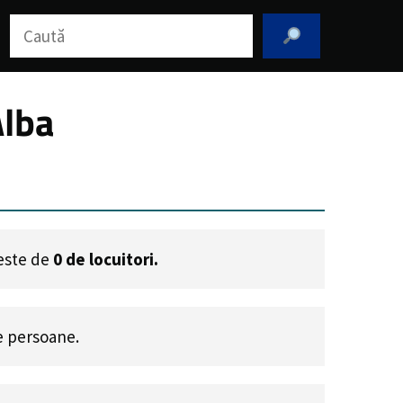
Caută
Alba
 este de
0
de locuitori.
 persoane.