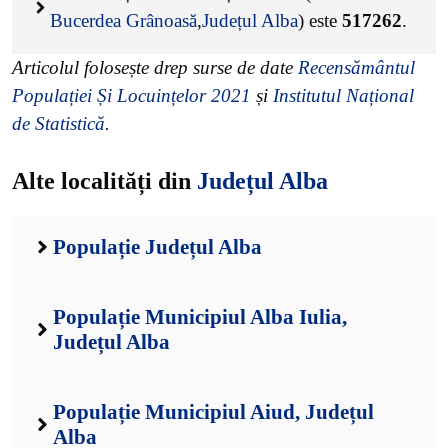
Bucerdea Grânoasă
,
Județul Alba
) este
517262
.
Articolul folosește drep surse de date
Recensământul
Populației Și Locuințelor 2021
și
Institutul Național
de Statistică
.
Alte localități din
Județul Alba
Populație Județul Alba
Populație Municipiul Alba Iulia,
Județul Alba
Populație Municipiul Aiud, Județul
Alba