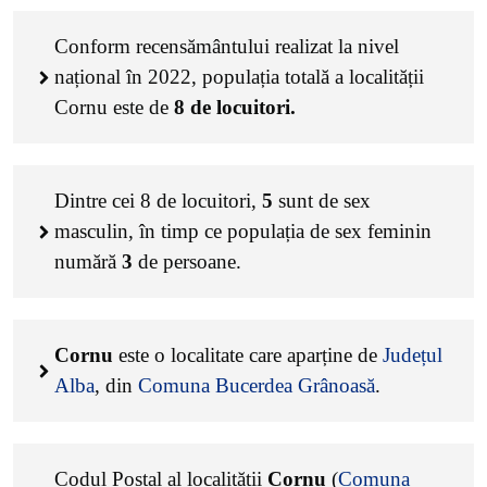
Conform recensământului realizat la nivel
național în 2022, populația totală a localității
Cornu este de
8
de locuitori.
Dintre cei
8
de locuitori,
5
sunt de sex
masculin, în timp ce populația de sex feminin
numără
3
de persoane.
Cornu
este o localitate care aparține de
Județul
Alba
, din
Comuna Bucerdea Grânoasă
.
Codul Poștal al localității
Cornu
(
Comuna