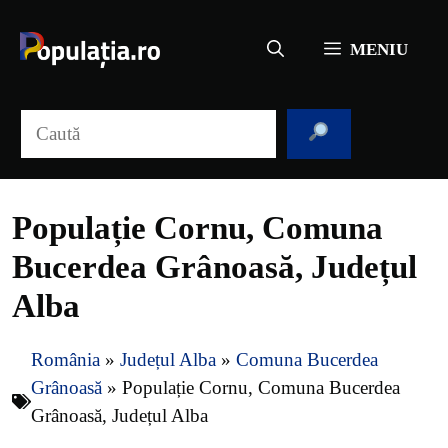
Sari
la
MENIU
conținut
Caută
Populație Cornu, Comuna
Bucerdea Grânoasă, Județul
Alba
România
»
Județul Alba
»
Comuna Bucerdea
Grânoasă
»
Populație Cornu, Comuna Bucerdea
Grânoasă, Județul Alba