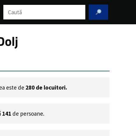
Caută
Dolj
cea este de
280
de locuitori.
ă
141
de persoane.