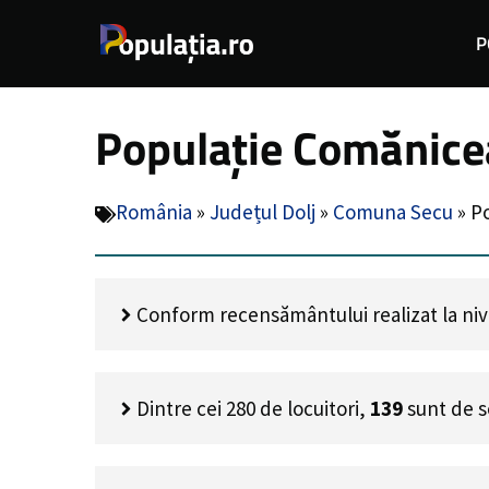
Sari
P
la
conținut
Populație Comănicea
România
»
Județul Dolj
»
Comuna Secu
»
P
Conform recensământului realizat la nive
Dintre cei
280
de locuitori,
139
sunt de s