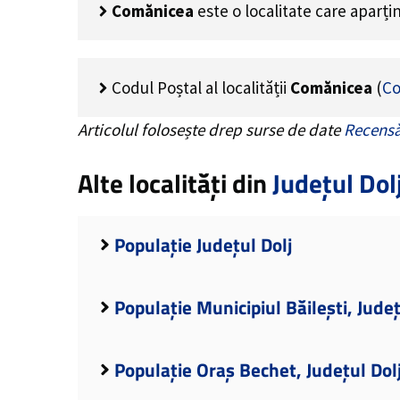
Comănicea
este o localitate care aparț
Codul Poștal al localității
Comănicea
(
Co
Articolul folosește drep surse de date
Recensă
Alte localități din
Județul Dol
Populație Județul Dolj
Populație Municipiul Băilești, Județ
Populație Oraș Bechet, Județul Dol