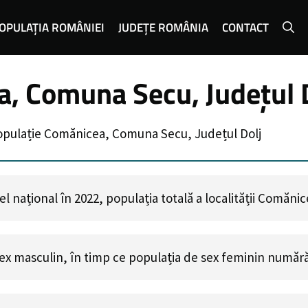
OPULAȚIA ROMÂNIEI
JUDEȚE ROMÂNIA
CONTACT
, Comuna Secu, Județul 
opulație Comănicea, Comuna Secu, Județul Dolj
l național în 2022, populația totală a localității Comăni
ex masculin, în timp ce populația de sex feminin număr