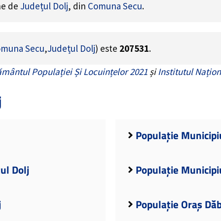
ine de
Județul Dolj
, din
Comuna Secu
.
muna Secu
,
Județul Dolj
) este
207531
.
mântul Populației Și Locuințelor 2021
și
Institutul Națion
j
Populație Municipiu
ul Dolj
Populație Municipiu
j
Populație Oraș Dăb