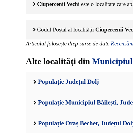
Ciupercenii Vechi
este o localitate care a
Codul Poștal al localității
Ciupercenii Vec
Articolul folosește drep surse de date
Recensămâ
Alte localități din
Municipiul
Populație Județul Dolj
Populație Municipiul Băilești, Jude
Populație Oraș Bechet, Județul Dol