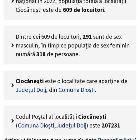
național în 2022, populația totală a localității
Ciocănești este de
609
de locuitori.
Dintre cei
609
de locuitori,
291
sunt de sex
masculin, în timp ce populația de sex feminin
numără
318
de persoane.
Ciocănești
este o localitate care aparține de
Județul Dolj
, din
Comuna Dioști
.
Codul Poștal al localității
Ciocănești
(
Comuna Dioști
,
Județul Dolj
) este
207231
.
Articolul folosește drep surse de date
Recensământul