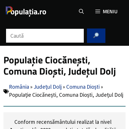
Sari
MENIU
la
conținut
Caută
Populație Ciocănești,
Comuna Dioști, Județul Dolj
România
»
Județul Dolj
»
Comuna Dioști
»
Populație Ciocănești, Comuna Dioști, Județul Dolj
Conform recensământului realizat la nivel