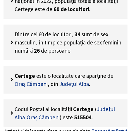
național în 2022, populația totală a localității
Certege este de
60
de locuitori.
Dintre cei
60
de locuitori,
34
sunt de sex
masculin, în timp ce populația de sex feminin
numără
26
de persoane.
Certege
este o localitate care aparține de
Oraș Câmpeni
, din
Județul Alba
.
Codul Poștal al localității
Certege
(
Județul
Alba
,
Oraș Câmpeni
) este
515504
.
Articolul folosește drep surse de date
Recensământul