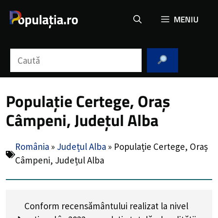
Sari
MENIU
la
conținut
Caută
Populație Certege, Oraș
Câmpeni, Județul Alba
România
»
Județul Alba
»
Populație Certege, Oraș
Câmpeni, Județul Alba
Conform recensământului realizat la nivel