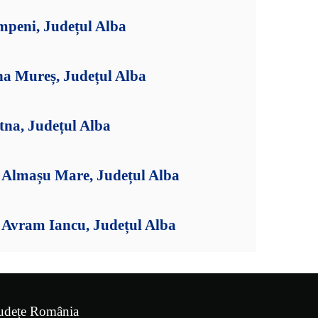
mpeni, Județul Alba
na Mureș, Județul Alba
tna, Județul Alba
Almașu Mare, Județul Alba
Avram Iancu, Județul Alba
udețe România