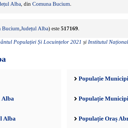
dețul Alba
, din
Comuna Bucium
.
 Bucium
,
Județul Alba
) este
517169
.
ntul Populației Și Locuințelor 2021
și
Institutul Național
ba
Populație Municipi
l Alba
Populație Municipi
l Alba
Populație Oraș Ab