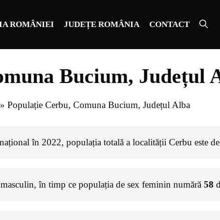
IA ROMÂNIEI
JUDEȚE ROMÂNIA
CONTACT
omuna Bucium, Județul 
»
Populație Cerbu, Comuna Bucium, Județul Alba
ațional în 2022, populația totală a localității Cerbu este d
 masculin, în timp ce populația de sex feminin numără
58
d