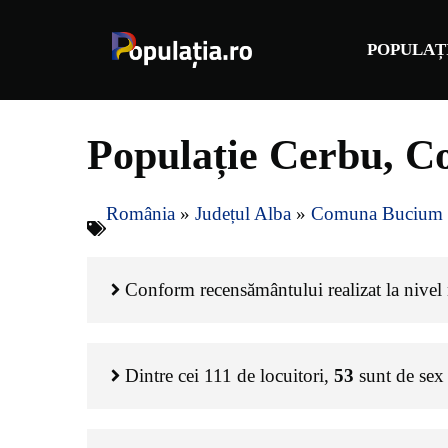
Sari
la
POPULAȚ
conținut
Populație Cerbu, C
România
»
Județul Alba
»
Comuna Bucium
Conform recensământului realizat la nivel n
Dintre cei
111
de locuitori,
53
sunt de sex