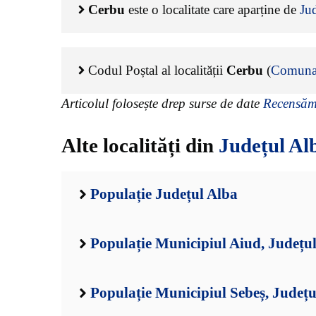
Cerbu
este o localitate care aparține de
Ju
Codul Poștal al localității
Cerbu
(
Comuna
Articolul folosește drep surse de date
Recensămâ
Alte localități din
Județul Al
Populație Județul Alba
Populație Municipiul Aiud, Județu
Populație Municipiul Sebeș, Județu