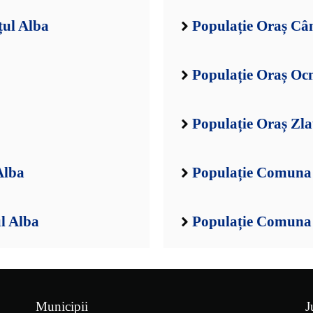
țul Alba
Populație Oraș Câ
Populație Oraș Oc
Populație Oraș Zla
Alba
Populație Comuna 
l Alba
Populație Comuna 
Municipii
J