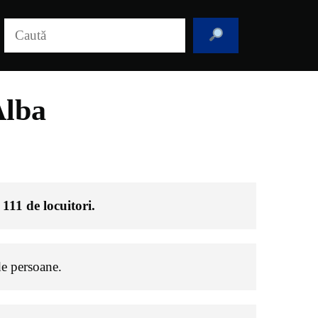
Caută
Alba
e
111
de locuitori.
e persoane.