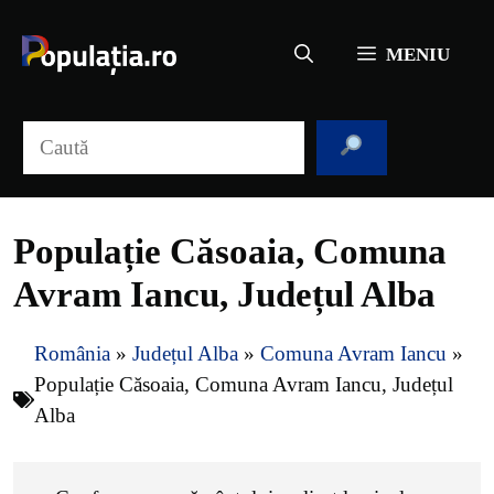
Sari
la
MENIU
conținut
Caută
Populație Căsoaia, Comuna
Avram Iancu, Județul Alba
România
»
Județul Alba
»
Comuna Avram Iancu
»
Populație Căsoaia, Comuna Avram Iancu, Județul
Alba