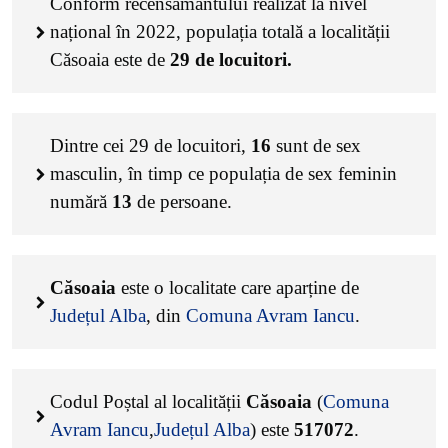
Conform recensământului realizat la nivel
național în 2022, populația totală a localității
Căsoaia este de
29
de locuitori.
Dintre cei
29
de locuitori,
16
sunt de sex
masculin, în timp ce populația de sex feminin
numără
13
de persoane.
Căsoaia
este o localitate care aparține de
Județul Alba
, din
Comuna Avram Iancu
.
Codul Poștal al localității
Căsoaia
(
Comuna
Avram Iancu
,
Județul Alba
) este
517072
.