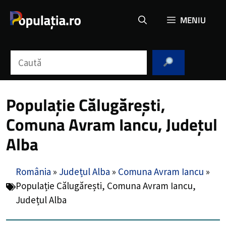
Sari
MENIU
la
conținut
Caută
Populație Călugărești,
Comuna Avram Iancu, Județul
Alba
România
»
Județul Alba
»
Comuna Avram Iancu
»
Populație Călugărești, Comuna Avram Iancu,
Județul Alba