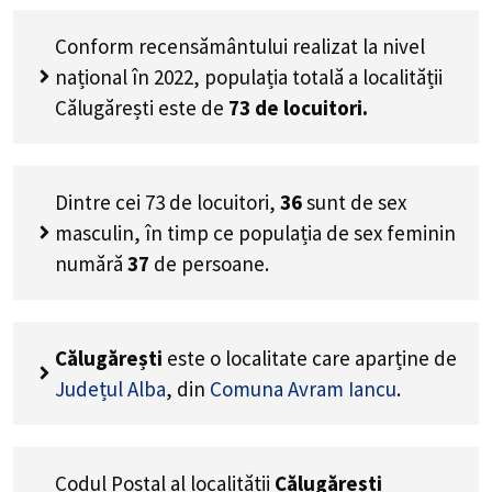
Conform recensământului realizat la nivel
național în 2022, populația totală a localității
Călugărești este de
73
de locuitori.
Dintre cei
73
de locuitori,
36
sunt de sex
masculin, în timp ce populația de sex feminin
numără
37
de persoane.
Călugărești
este o localitate care aparține de
Județul Alba
, din
Comuna Avram Iancu
.
Codul Poștal al localității
Călugărești