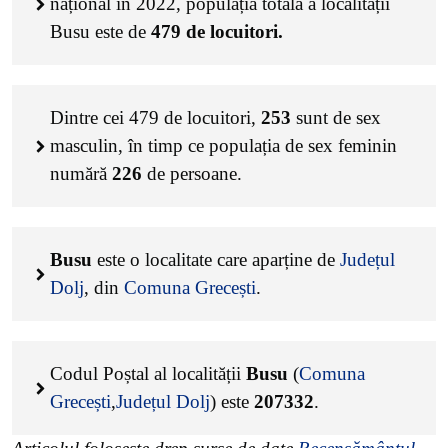
național în 2022, populația totală a localității
Busu este de
479
de locuitori.
Dintre cei
479
de locuitori,
253
sunt de sex
masculin, în timp ce populația de sex feminin
numără
226
de persoane.
Busu
este o localitate care aparține de
Județul
Dolj
, din
Comuna Grecești
.
Codul Poștal al localității
Busu
(
Comuna
Grecești
,
Județul Dolj
) este
207332
.