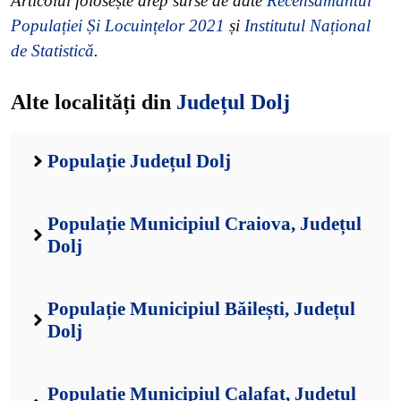
Articolul folosește drep surse de date
Recensământul
Populației Și Locuințelor 2021
și
Institutul Național
de Statistică
.
Alte localități din
Județul Dolj
Populație Județul Dolj
Populație Municipiul Craiova, Județul
Dolj
Populație Municipiul Băilești, Județul
Dolj
Populație Municipiul Calafat, Județul