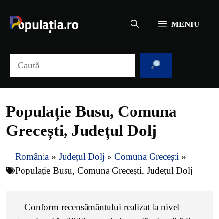
Sari
la
MENIU
conținut
Caută
Populație Busu, Comuna
Grecești, Județul Dolj
România
»
Județul Dolj
»
Comuna Grecești
»
Populație Busu, Comuna Grecești, Județul Dolj
Conform recensământului realizat la nivel