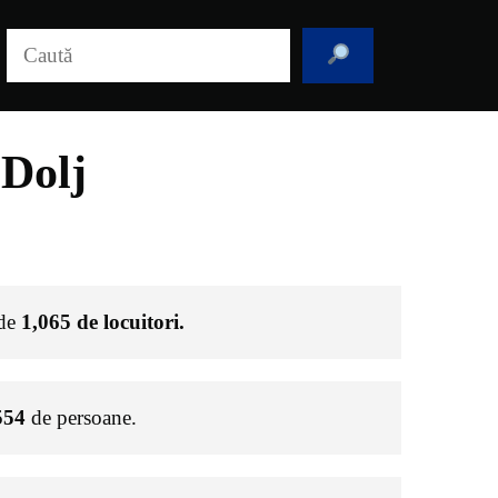
Caută
 Dolj
 de
1,065
de locuitori.
554
de persoane.