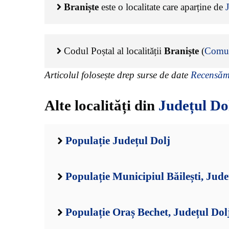
Braniște
este o localitate care aparține de
Codul Poștal al localității
Braniște
(
Comun
Articolul folosește drep surse de date
Recensămâ
Alte localități din
Județul Do
Populație Județul Dolj
Populație Municipiul Băilești, Jude
Populație Oraș Bechet, Județul Dol