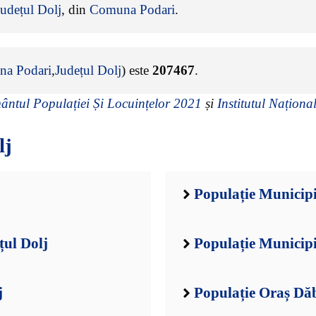
Județul Dolj
, din
Comuna Podari
.
a Podari
,
Județul Dolj
) este
207467
.
ntul Populației Și Locuințelor 2021
și
Institutul Național
lj
Populație Municipi
țul Dolj
Populație Municipi
j
Populație Oraș Dăb