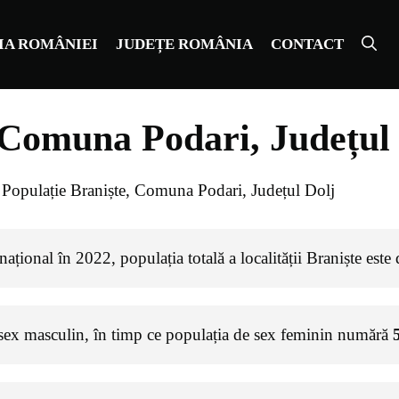
IA ROMÂNIEI
JUDEȚE ROMÂNIA
CONTACT
 Comuna Podari, Județul
»
Populație Braniște, Comuna Podari, Județul Dolj
ațional în 2022, populația totală a localității Braniște este
sex masculin, în timp ce populația de sex feminin numără