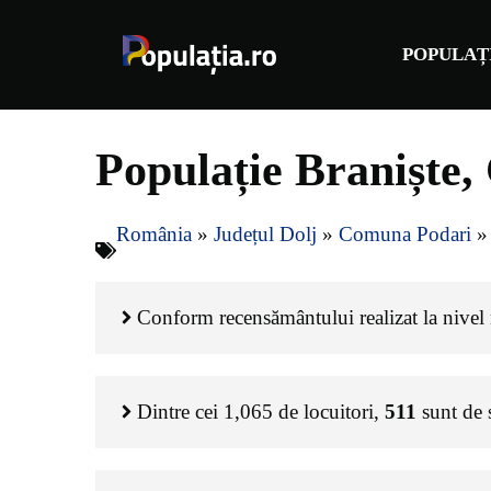
Sari
la
POPULAȚ
conținut
Populație Braniște,
România
»
Județul Dolj
»
Comuna Podari
Conform recensământului realizat la nivel n
Dintre cei
1,065
de locuitori,
511
sunt de 