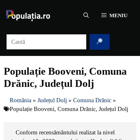
Sari
la
MENIU
conținut
Caută
Populație Booveni, Comuna
Drănic, Județul Dolj
România
»
Județul Dolj
»
Comuna Drănic
»
Populație Booveni, Comuna Drănic, Județul Dolj
Conform recensământului realizat la nivel