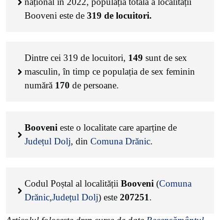
național în 2022, populația totală a localității
Booveni este de
319
de locuitori.
Dintre cei
319
de locuitori,
149
sunt de sex
masculin, în timp ce populația de sex feminin
numără
170
de persoane.
Booveni
este o localitate care aparține de
Județul Dolj
, din
Comuna Drănic
.
Codul Poștal al localității
Booveni
(
Comuna
Drănic
,
Județul Dolj
) este
207251
.