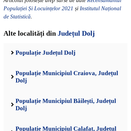
Articolul folosește drep surse de date
Recensământul
Populației Și Locuințelor 2021
și
Institutul Național
de Statistică
.
Alte localități din
Județul Dolj
Populație Județul Dolj
Populație Municipiul Craiova, Județul
Dolj
Populație Municipiul Băilești, Județul
Dolj
Populație Municipiul Calafat, Județul