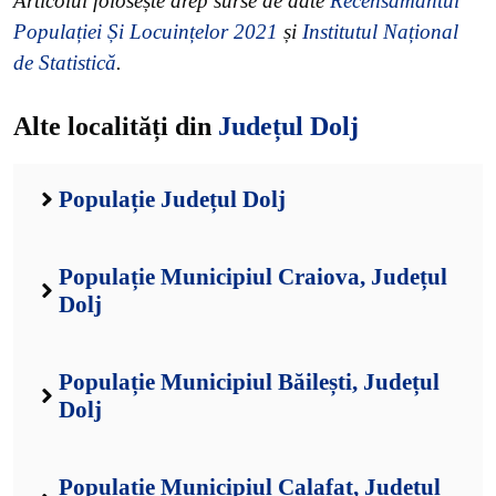
Articolul folosește drep surse de date
Recensământul
Populației Și Locuințelor 2021
și
Institutul Național
de Statistică
.
Alte localități din
Județul Dolj
Populație Județul Dolj
Populație Municipiul Craiova, Județul
Dolj
Populație Municipiul Băilești, Județul
Dolj
Populație Municipiul Calafat, Județul