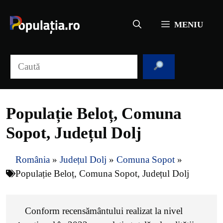
Sari
la
MENIU
conținut
Caută
Populație Beloț, Comuna
Sopot, Județul Dolj
România
»
Județul Dolj
»
Comuna Sopot
»
Populație Beloț, Comuna Sopot, Județul Dolj
Conform recensământului realizat la nivel