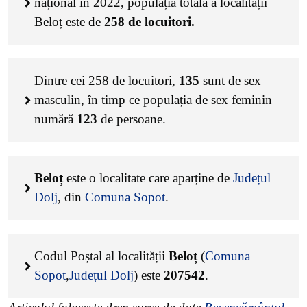
național în 2022, populația totală a localității
Beloț este de
258
de locuitori.
Dintre cei
258
de locuitori,
135
sunt de sex
masculin, în timp ce populația de sex feminin
numără
123
de persoane.
Beloț
este o localitate care aparține de
Județul
Dolj
, din
Comuna Sopot
.
Codul Poștal al localității
Beloț
(
Comuna
Sopot
,
Județul Dolj
) este
207542
.