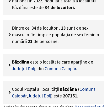
național în 2022, populația totală a localității
Bâzdâna este de
34
de locuitori.
Dintre cei
34
de locuitori,
13
sunt de sex
masculin, în timp ce populația de sex feminin
numără
21
de persoane.
Bâzdâna
este o localitate care aparține de
Județul Dolj
, din
Comuna Calopăr
.
Codul Poștal al localității
Bâzdâna
(
Comuna
Calopăr
,
Județul Dolj
) este
207151
.
Articolul folosește drep surse de date
Recensământul