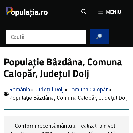
Sari
MENIU
la
conținut
Caută
Populație Bâzdâna, Comuna
Calopăr, Județul Dolj
România
»
Județul Dolj
»
Comuna Calopăr
»
Populație Bâzdâna, Comuna Calopăr, Județul Dolj
Conform recensământului realizat la nivel