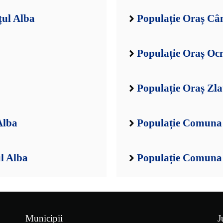
țul Alba
Populație Oraș Câ
Populație Oraș Oc
Populație Oraș Zla
Alba
Populație Comuna 
l Alba
Populație Comuna 
Municipii
J