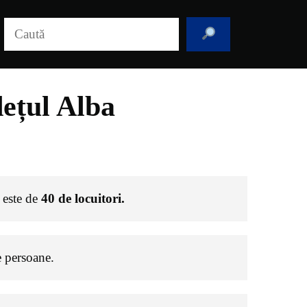
Caută
ețul Alba
n este de
40
de locuitori.
 persoane.