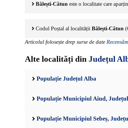
Bălești-Cătun
este o localitate care aparț
Codul Poștal al localității
Bălești-Cătun
(
Articolul folosește drep surse de date
Recensămâ
Alte localități din
Județul Al
Populație Județul Alba
Populație Municipiul Aiud, Județu
Populație Municipiul Sebeș, Județu