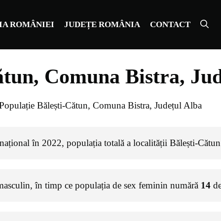
IA ROMÂNIEI
JUDEȚE ROMÂNIA
CONTACT
ătun, Comuna Bistra, Jud
Populație Bălești-Cătun, Comuna Bistra, Județul Alba
ațional în 2022, populația totală a localității Bălești-Cătu
masculin, în timp ce populația de sex feminin numără
14
de