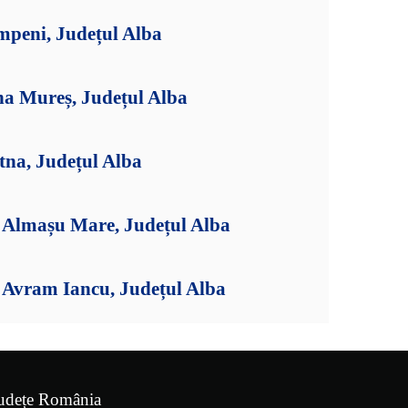
mpeni, Județul Alba
na Mureș, Județul Alba
tna, Județul Alba
Almașu Mare, Județul Alba
Avram Iancu, Județul Alba
udețe România