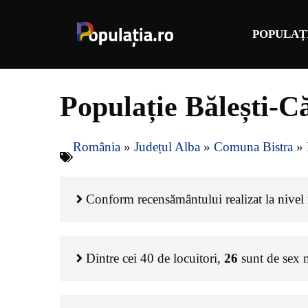
Sari
la
POPULAȚ
conținut
Populație Bălești-C
România
»
Județul Alba
»
Comuna Bistra
»
Conform recensământului realizat la nivel n
Dintre cei
40
de locuitori,
26
sunt de sex 