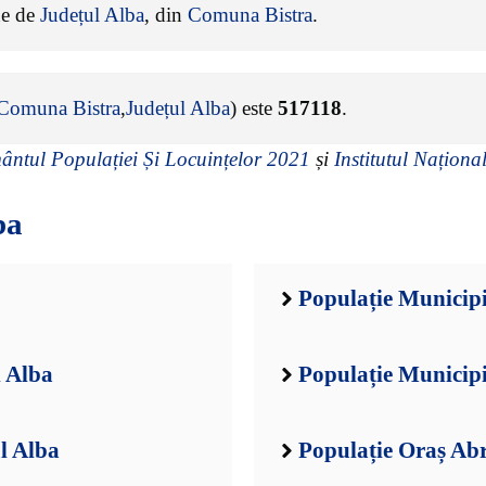
ine de
Județul Alba
, din
Comuna Bistra
.
Comuna Bistra
,
Județul Alba
) este
517118
.
ntul Populației Și Locuințelor 2021
și
Institutul Național
ba
Populație Municipi
l Alba
Populație Municipi
l Alba
Populație Oraș Ab