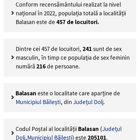
Conform recensământului realizat la nivel
național în 2022, populația totală a localității
Balasan este de
457
de locuitori.
Dintre cei
457
de locuitori,
241
sunt de sex
masculin, în timp ce populația de sex feminin
numără
216
de persoane.
Balasan
este o localitate care aparține de
Municipiul Băilești
, din
Județul Dolj
.
Codul Poștal al localității
Balasan
(
Județul
Dolj
,
Municipiul Băilești
) este
205101
.