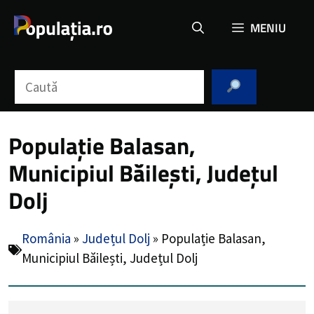
Sari
MENIU
la
conținut
Caută
Populație Balasan,
Municipiul Băilești, Județul
Dolj
România
»
Județul Dolj
»
Populație Balasan,
Municipiul Băilești, Județul Dolj