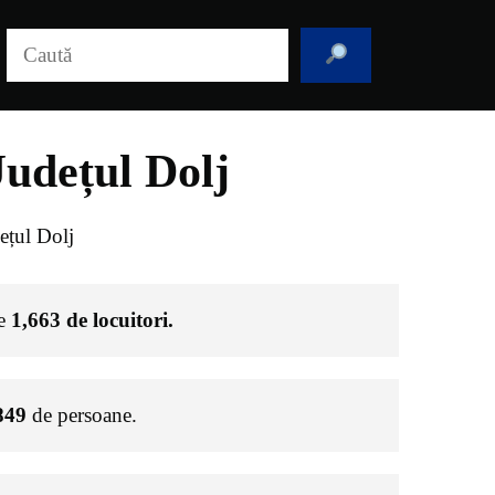
Caută
Județul Dolj
ețul Dolj
de
1,663
de locuitori.
849
de persoane.