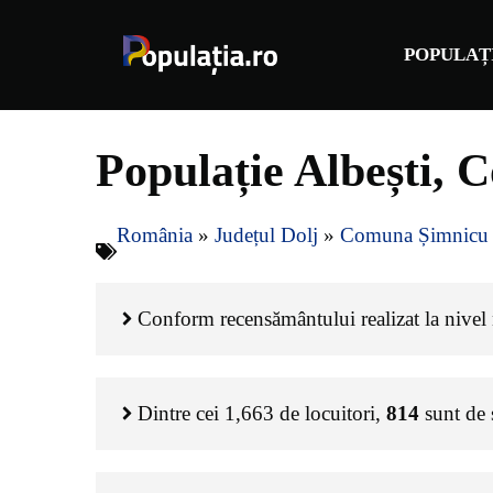
Sari
la
POPULAȚ
conținut
Populație Albești, 
România
»
Județul Dolj
»
Comuna Șimnicu
Conform recensământului realizat la nivel n
Dintre cei
1,663
de locuitori,
814
sunt de