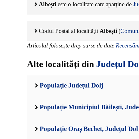
Albești
este o localitate care aparține de
Ju
Codul Poștal al localității
Albești
(
Comuna
Articolul folosește drep surse de date
Recensămâ
Alte localități din
Județul Do
Populație Județul Dolj
Populație Municipiul Băilești, Jude
Populație Oraș Bechet, Județul Dol