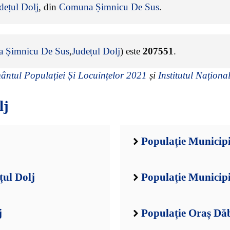
dețul Dolj
, din
Comuna Șimnicu De Sus
.
 Șimnicu De Sus
,
Județul Dolj
) este
207551
.
ntul Populației Și Locuințelor 2021
și
Institutul Național
lj
Populație Municipi
țul Dolj
Populație Municipi
j
Populație Oraș Dăb