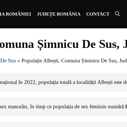
IA ROMÂNIEI
JUDEȚE ROMÂNIA
CONTACT
Comuna Șimnicu De Sus, 
 De Sus
»
Populație Albești, Comuna Șimnicu De Sus, Jud
ațional în 2022, populația totală a localității Albești este 
 sex masculin, în timp ce populația de sex feminin numără