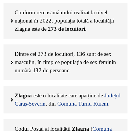
Conform recensământului realizat la nivel
național în 2022, populația totală a localității
Zlagna este de
273
de locuitori.
Dintre cei
273
de locuitori,
136
sunt de sex
masculin, în timp ce populația de sex feminin
numără
137
de persoane.
Zlagna
este o localitate care aparține de
Județul
Caraș-Severin
, din
Comuna Turnu Ruieni
.
Codul Poștal al localității
Zlagna
(
Comuna