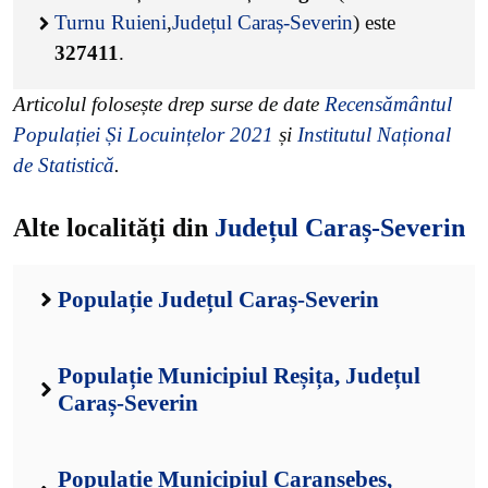
Turnu Ruieni
,
Județul Caraș-Severin
) este
327411
.
Articolul folosește drep surse de date
Recensământul
Populației Și Locuințelor 2021
și
Institutul Național
de Statistică
.
Alte localități din
Județul Caraș-Severin
Populație Județul Caraș-Severin
Populație Municipiul Reșița, Județul
Caraș-Severin
Populație Municipiul Caransebeș,