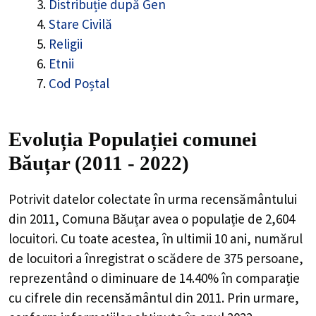
Distribuție după Gen
Stare Civilă
Religii
Etnii
Cod Poștal
Evoluția Populației comunei
Băuțar (2011 - 2022)
Potrivit datelor colectate în urma recensământului
din 2011,
Comuna Băuțar
avea o populație de
2,604
locuitori. Cu toate acestea, în ultimii 10 ani, numărul
de locuitori a înregistrat o
scădere de
375
persoane,
reprezentând o
diminuare de 14.40%
în comparație
cu cifrele din recensământul din 2011. Prin urmare,