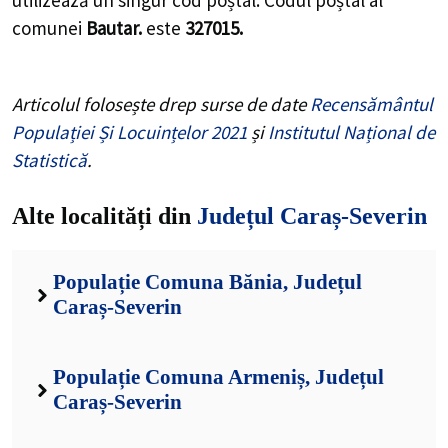
utilizează un singur cod poștal. Codul poștal al
comunei
Bautar.
este
327015.
Articolul folosește drep surse de date
Recensământul
Populației Și Locuințelor 2021
și
Institutul Național de
Statistică
.
Alte localități din
Județul Caraș-Severin
Populație Comuna Bănia, Județul
Caraș-Severin
Populație Comuna Armeniș, Județul
Caraș-Severin