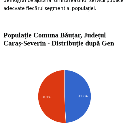
adecvate fiecărui segment al populației.
Populație Comuna Băuțar, Județul
Caraș-Severin
-
Distribuție
după Gen
49.2%
50.8%