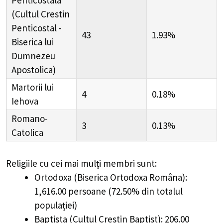
Penticostala
(Cultul Crestin
Penticostal -
43
1.93%
Biserica lui
Dumnezeu
Apostolica)
Martorii lui
4
0.18%
Iehova
Romano-
3
0.13%
Catolica
Religiile cu cei mai mulți membri sunt:
Ortodoxa (Biserica Ortodoxa Româna):
1,616.00 persoane (72.50% din totalul
populației)
Baptista (Cultul Crestin Baptist): 206.00