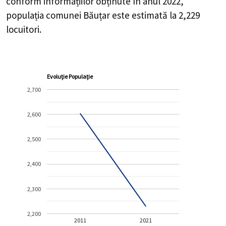
conform informațiilor obținute în anul 2022,
populația comunei Băuțar este estimată la
2,229
locuitori.
Evoluție Populație
2,700
2,600
2,500
2,400
2,300
2,200
2011
2021