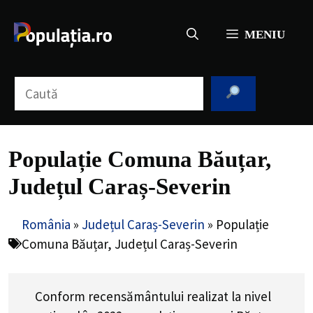
Sari
la
MENIU
conținut
Caută
Populație Comuna Băuțar,
Județul Caraș-Severin
România
»
Județul Caraș-Severin
»
Populație
Comuna Băuțar, Județul Caraș-Severin
Conform recensământului realizat la nivel