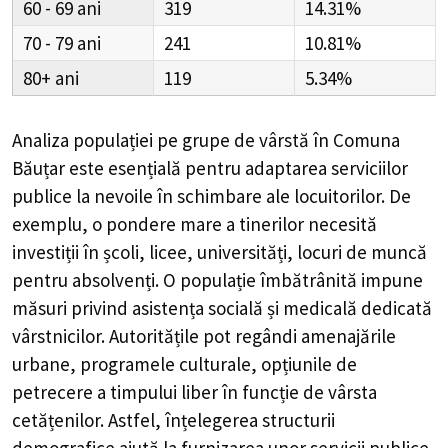
60 - 69
319
14.31%
70 - 79
241
10.81%
80+
119
5.34%
Analiza populației pe grupe de vârstă în
Comuna
Băuțar
este esențială pentru adaptarea serviciilor
publice la nevoile în schimbare ale locuitorilor. De
exemplu, o pondere mare a tinerilor necesită
investiții în școli, licee, universități, locuri de muncă
pentru absolvenți. O populație îmbătrânită impune
măsuri privind asistența socială și medicală dedicată
vârstnicilor. Autoritățile pot regândi amenajările
urbane, programele culturale, opțiunile de
petrecere a timpului liber în funcție de vârsta
cetățenilor. Astfel, înțelegerea structurii
demografice ajută la furnizarea unor servicii publice