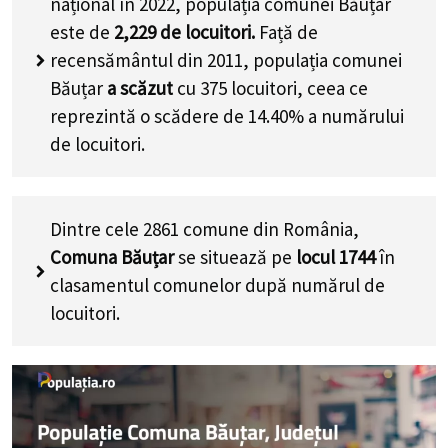
național în 2022, populația comunei Băuțar
este de
2,229
de locuitori.
Față de
recensământul din 2011, populația comunei
Băuțar
a scăzut
cu
375
locuitori, ceea ce
reprezintă o scădere de 14.40% a numărului
de locuitori
.
Dintre cele 2861 comune din România,
Comuna Băuțar
se situează pe
locul 1744
în
clasamentul comunelor după numărul de
locuitori.