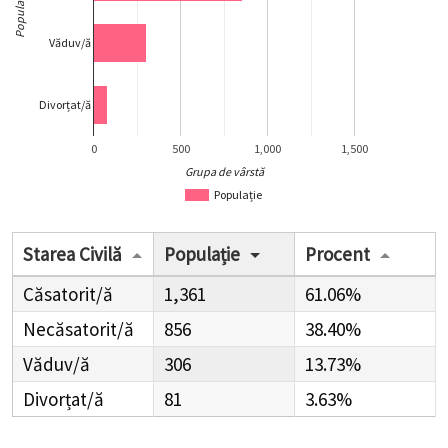
Populație
Văduv/ă
Divorțat/ă
0
500
1,000
1,500
Grupa de vârstă
Populație
Starea Civilă
Populație
Procent
Căsatorit/ă
1,361
61.06%
Necăsatorit/ă
856
38.40%
Văduv/ă
306
13.73%
Divorțat/ă
81
3.63%