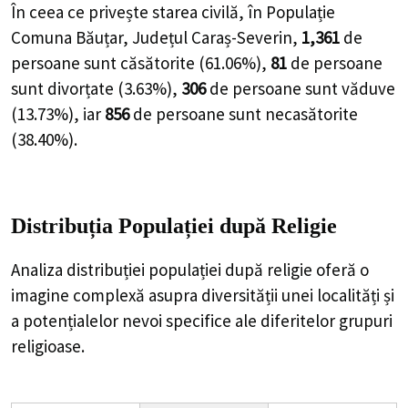
În ceea ce privește starea civilă, în Populație
Comuna Băuțar, Județul Caraș-Severin,
1,361
de
persoane
sunt căsătorite (
61.06%
),
81
de
persoane
sunt divorțate (
3.63%
),
306
de
persoane
sunt văduve
(
13.73%
), iar
856
de
persoane
sunt necasătorite
(
38.40%
).
Distribuția Populației
după Religie
Analiza distribuției populației după religie oferă o
imagine complexă asupra diversității unei localități și
a potențialelor nevoi specifice ale diferitelor grupuri
religioase.