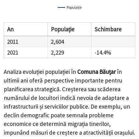
Populație
An
Populație
Schimbare
2011
2,604
2021
2,229
-14.4%
Analiza evoluției populației în
Comuna Băuțar
în
ultimii ani oferă perspective importante pentru
planificarea strategică. Creșterea sau scăderea
numărului de locuitori indică nevoia de adaptare a
infrastructurii și serviciilor publice. De exemplu, un
declin demografic poate semnala probleme
economice ce determină migrația tinerilor,
impunând măsuri de creștere a atractivității orașului.