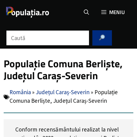
Sari
MENIU
la
conținut
Caută
Populație Comuna Berliște,
Județul Caraș-Severin
România
»
Județul Caraș-Severin
»
Populație
Comuna Berliște, Județul Caraș-Severin
Conform recensământului realizat la nivel