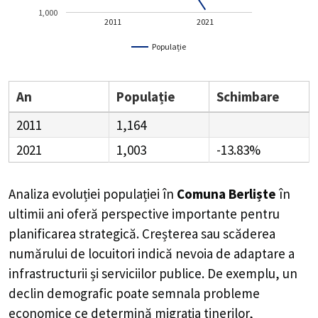
1,000
2011
2021
Populație
An
Populație
Schimbare
2011
1,164
2021
1,003
-13.83%
Analiza evoluției populației în
Comuna Berliște
în
ultimii ani oferă perspective importante pentru
planificarea strategică. Creșterea sau scăderea
numărului de locuitori indică nevoia de adaptare a
infrastructurii și serviciilor publice. De exemplu, un
declin demografic poate semnala probleme
economice ce determină migrația tinerilor,