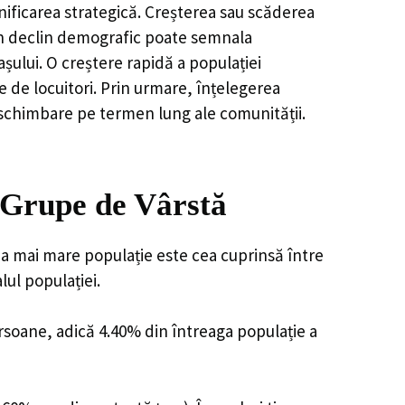
nificarea strategică. Creșterea sau scăderea
, un declin demografic poate semnala
șului. O creștere rapidă a populației
e de locuitori. Prin urmare, înțelegerea
 schimbare pe termen lung ale comunității.
- Grupe de Vârstă
cea mai mare populație este cea cuprinsă între
lul populației.
ersoane, adică 4.40% din întreaga populație a