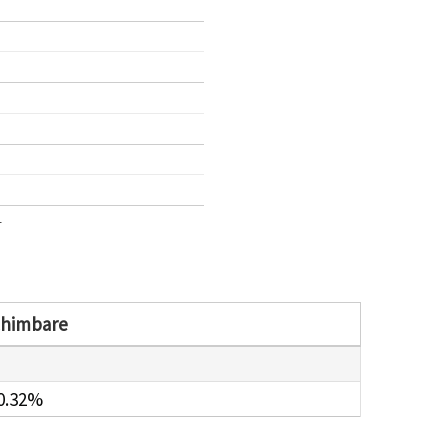
1
chimbare
0.32%