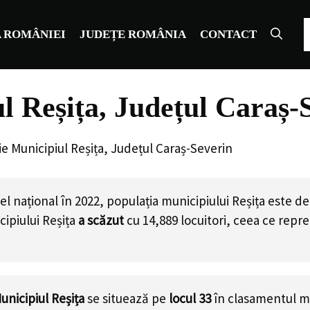
C
 ROMÂNIEI
JUDEȚE ROMÂNIA
CONTACT
l Reșița, Județul Caraș-
e Municipiul Reșița, Județul Caraș-Severin
l național în 2022, populația municipiului Reșița este d
ipiului Reșița
a scăzut
cu
14,889
locuitori, ceea ce repr
unicipiul Reșița
se situează pe
locul 33
în clasamentul mu