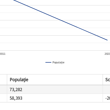
2011
202
Populație
Populație
S
73,282
58,393
-2