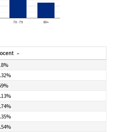
70 - 79
80+
ocent
18%
.32%
59%
.13%
.74%
.35%
.54%