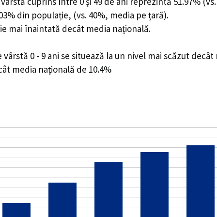
ârstă cuprins între 0 și 49 de ani reprezintă 51.97% (vs.
8.03% din populație, (vs. 40%, media pe țară).
ie mai înaintată decât media națională.
ârstă 0 - 9 ani se situează la un nivel mai scăzut decât
ecât media națională de 10.4%