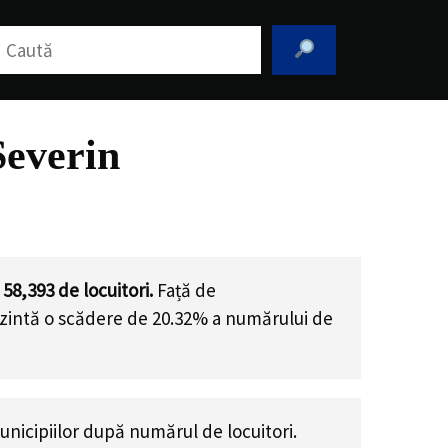
aută
Severin
e
58,393
de locuitori.
Față de
ezintă o scădere de 20.32% a numărului de
nicipiilor după numărul de locuitori.