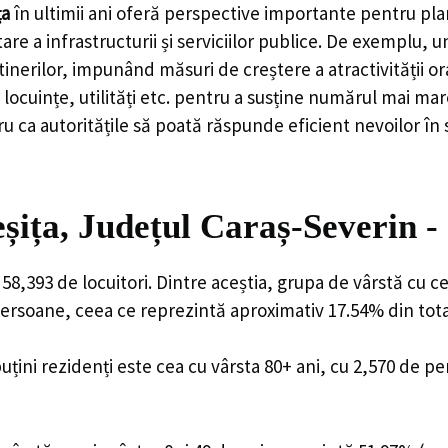
ța
în ultimii ani oferă perspective importante pentru pla
are a infrastructurii și serviciilor publice. De exemplu
rilor, impunând măsuri de creștere a atractivității ora
locuințe, utilități etc. pentru a susține numărul mai mar
u ca autoritățile să poată răspunde eficient nevoilor în
șița, Județul Caraș-Severin 
 58,393 de locuitori. Dintre aceștia, grupa de vârstă cu 
 persoane, ceea ce reprezintă aproximativ 17.54% din tota
uțini rezidenți este cea cu vârsta 80+ ani, cu 2,570 de p