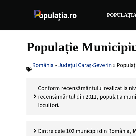
Sari
la
POPULAȚIA
conținut
Populație Municipiu
România
»
Județul Caraș-Severin
»
Populați
Conform recensământului realizat la nive
recensământul din 2011, populația munic
locuitori
.
Dintre cele 102 municipii din România,
M