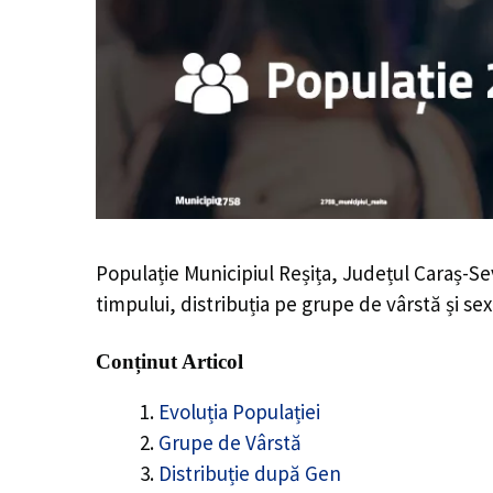
Populație Municipiul Reșița, Județul Caraș-Se
timpului, distribuția pe grupe de vârstă și sex
Conținut Articol
Evoluția Populației
Grupe de Vârstă
Distribuție după Gen