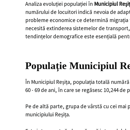
Analiza evoluției populației în
Municipiul Reși
numărului de locuitori indică nevoia de adapt
probleme economice ce determină migrația tine
necesită extinderea sistemelor de transport, 
tendințelor demografice este esențială pentr
Populație Municipiul Re
În Municipiul Reșița, populația totală numără
60 - 69 de ani, în care se regăsesc 10,244 de
Pe de altă parte, grupa de vârstă cu cei mai p
municipiului Reșița.