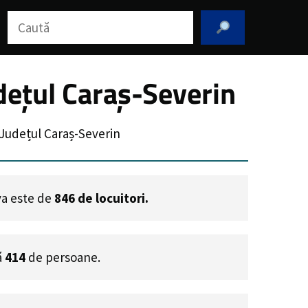
Caută
dețul Caraș-Severin
 Județul Caraș-Severin
ova este de
846
de locuitori.
ă
414
de persoane.