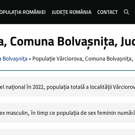
OPULAȚIA ROMÂNIEI
JUDEȚE ROMÂNIA
CONTACT
a, Comuna Bolvașnița, Ju
 Bolvașnița
»
Populație Vârciorova, Comuna Bolvașnița,
 național în 2022, populația totală a localității Vârcior
ex masculin, în timp ce populația de sex feminin număr