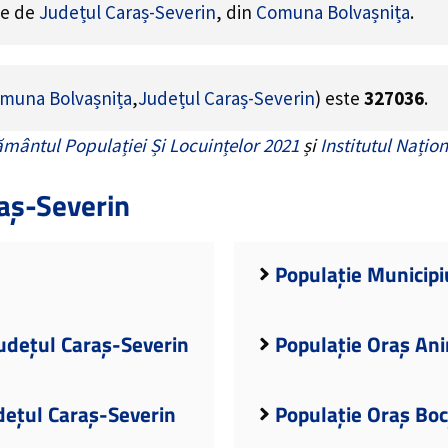
ne de
Județul Caraș-Severin
, din
Comuna Bolvașnița
.
muna Bolvașnița
,
Județul Caraș-Severin
) este
327036
.
mântul Populației Și Locuințelor 2021
și
Institutul Națion
aș-Severin
Populație Municipi
Județul Caraș-Severin
Populație Oraș Ani
dețul Caraș-Severin
Populație Oraș Boc