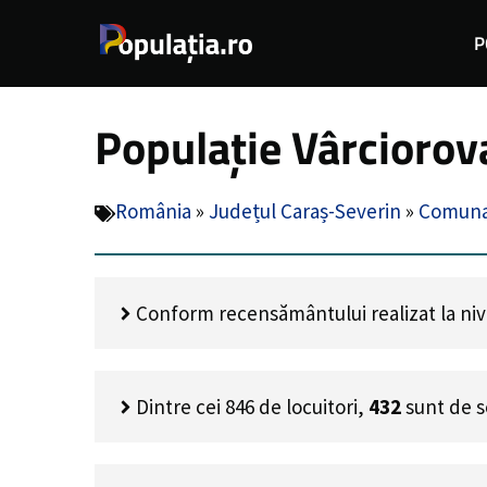
Sari
P
la
conținut
Populație Vârciorov
România
»
Județul Caraș-Severin
»
Comuna
Conform recensământului realizat la nivel
Dintre cei
846
de locuitori,
432
sunt de s