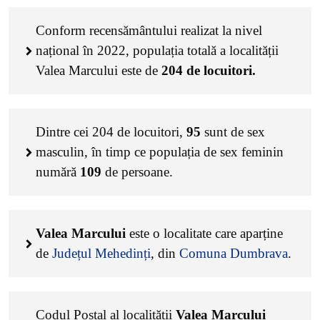
Conform recensământului realizat la nivel
național în 2022, populația totală a localității
Valea Marcului este de
204
de locuitori.
Dintre cei
204
de locuitori,
95
sunt de sex
masculin, în timp ce populația de sex feminin
numără
109
de persoane.
Valea Marcului
este o localitate care aparține
de
Județul Mehedinți
, din
Comuna Dumbrava
.
Codul Poștal al localității
Valea Marcului