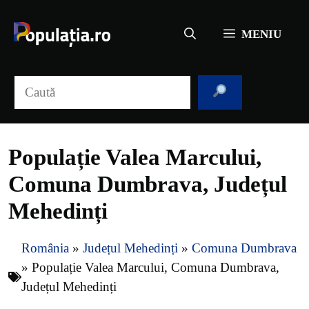
Sari
la
MENIU
conținut
Caută
Populație Valea Marcului,
Comuna Dumbrava, Județul
Mehedinți
România
»
Județul Mehedinți
»
Comuna Dumbrava
»
Populație Valea Marcului, Comuna Dumbrava,
Județul Mehedinți