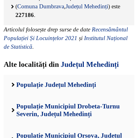
(
Comuna Dumbrava
,
Județul Mehedinți
) este
227186
.
Articolul folosește drep surse de date
Recensământul
Populației Și Locuințelor 2021
și
Institutul Național
de Statistică
.
Alte localități din
Județul Mehedinți
Populație Județul Mehedinți
Populație Municipiul Drobeta-Turnu
Severin, Județul Mehedinți
Populație Municipiul Orșova, Județul