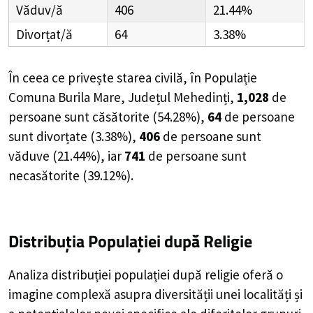
Văduv/ă
406
21.44%
Divorțat/ă
64
3.38%
În ceea ce privește starea civilă, în Populație
Comuna Burila Mare, Județul Mehedinți,
1,028
de
persoane
sunt căsătorite (
54.28%
),
64
de
persoane
sunt divorțate (
3.38%
),
406
de
persoane
sunt
văduve (
21.44%
), iar
741
de
persoane
sunt
necasătorite (
39.12%
).
Distribuția Populației
după Religie
Analiza distribuției populației după religie oferă o
imagine complexă asupra diversității unei localități și