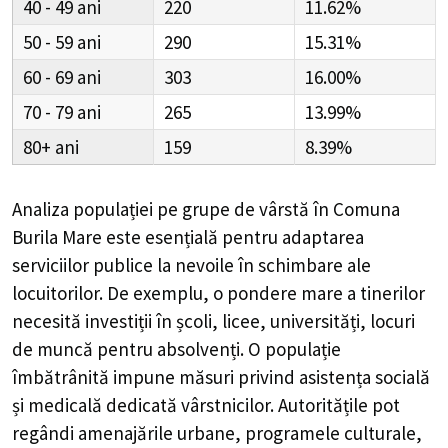
40 - 49
220
11.62%
50 - 59
290
15.31%
60 - 69
303
16.00%
70 - 79
265
13.99%
80+
159
8.39%
Analiza populației pe grupe de vârstă în
Comuna
Burila Mare
este esențială pentru adaptarea
serviciilor publice la nevoile în schimbare ale
locuitorilor. De exemplu, o pondere mare a tinerilor
necesită investiții în școli, licee, universități, locuri
de muncă pentru absolvenți. O populație
îmbătrânită impune măsuri privind asistența socială
și medicală dedicată vârstnicilor. Autoritățile pot
regândi amenajările urbane, programele culturale,