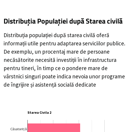
Distribuția Populației
după Starea civilă
Distribuția populației după starea civilă oferă
informații utile pentru adaptarea serviciilor publice.
De exemplu, un procentaj mare de persoane
necăsătorite necesită investiții în infrastructura
pentru tineri, în timp ce o pondere mare de
vârstnici singuri poate indica nevoia unor programe
de îngrijire și asistență socială dedicate
Starea Civila 2
Căsatorit/ă