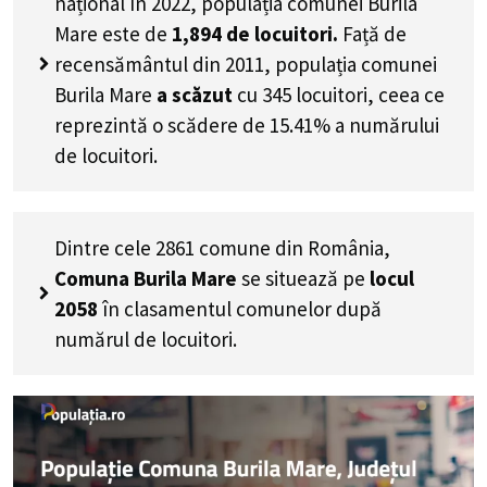
național în 2022, populația comunei Burila
Mare este de
1,894
de locuitori.
Față de
recensământul din 2011, populația comunei
Burila Mare
a scăzut
cu
345
locuitori, ceea ce
reprezintă o scădere de 15.41% a numărului
de locuitori
.
Dintre cele 2861 comune din România,
Comuna Burila Mare
se situează pe
locul
2058
în clasamentul comunelor după
numărul de locuitori.