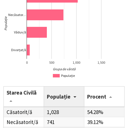
Necăsator…
Populație
Văduv/ă
Divorțat/ă
0
500
1,000
1,500
Grupa de vârstă
Populație
Starea Civilă
Populație
Procent
Căsatorit/ă
1,028
54.28%
Necăsatorit/ă
741
39.12%