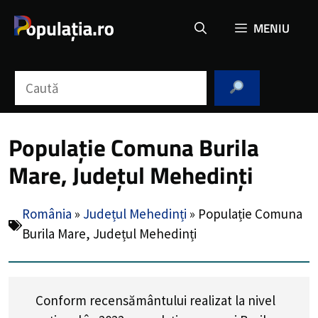
Sari
MENIU
la
conținut
Caută
Populație Comuna Burila
Mare, Județul Mehedinți
România
»
Județul Mehedinți
»
Populație Comuna
Burila Mare, Județul Mehedinți
Conform recensământului realizat la nivel