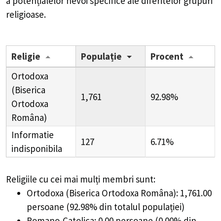
a potențialelor nevoi specifice ale diferitelor grupuri
religioase.
Religie
Populație
Procent
Ortodoxa
(Biserica
1,761
92.98%
Ortodoxa
Româna)
Informatie
127
6.71%
indisponibila
Religiile cu cei mai mulți membri sunt:
Ortodoxa (Biserica Ortodoxa Româna): 1,761.00
persoane (92.98% din totalul populației)
Romano-Catolica: 0.00 persoane (0.00% din