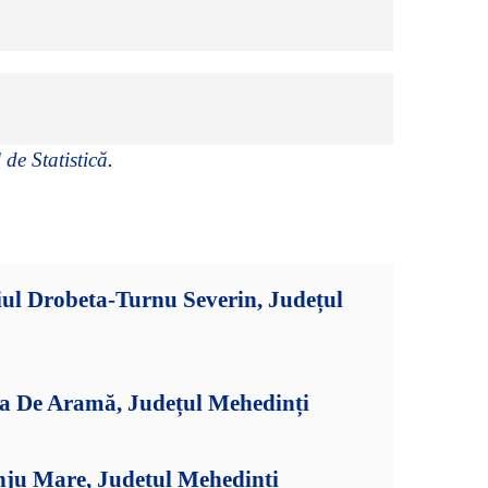
 de Statistică
.
ul Drobeta-Turnu Severin, Județul
ia De Aramă, Județul Mehedinți
nju Mare, Județul Mehedinți