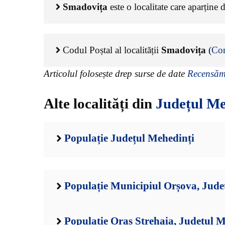
Smadovița
este o localitate care aparține 
Codul Poștal al localității
Smadovița
(
Co
Articolul folosește drep surse de date
Recensămâ
Alte localități din
Județul Me
Populație Județul Mehedinți
Populație Municipiul Orșova, Jude
Populație Oraș Strehaia, Județul M