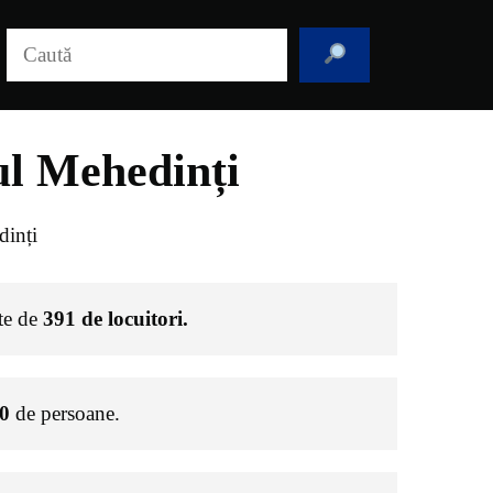
Caută
ul Mehedinți
dinți
ste de
391
de locuitori.
0
de persoane.