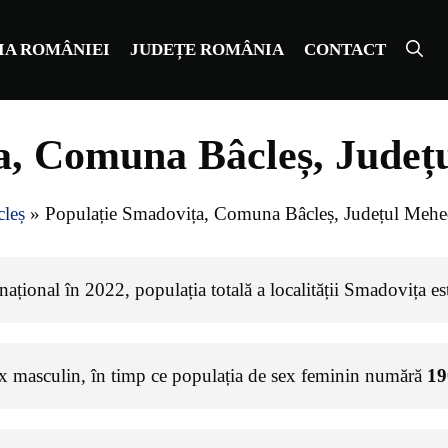
IA ROMÂNIEI
JUDEȚE ROMÂNIA
CONTACT
a, Comuna Bâcleș, Județ
leș
»
Populație Smadovița, Comuna Bâcleș, Județul Mehe
ațional în 2022, populația totală a localității Smadovița e
ex masculin, în timp ce populația de sex feminin numără
19