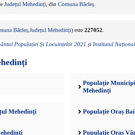
de
Județul Mehedinți
, din
Comuna Bâcleș
.
muna Bâcleș
,
Județul Mehedinți
) este
227052
.
ntul Populației Și Locuințelor 2021
și
Institutul Național
hedinți
Populație Municipi
Mehedinți
țul Mehedinți
Populație Oraș Ba
ehedinți
Populație Oraș Vâ