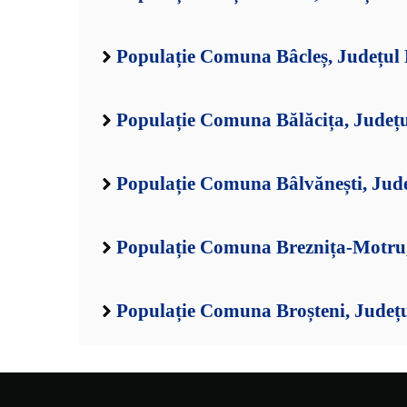
Populație Comuna Bâcleș, Județul
Populație Comuna Bălăcița, Județ
Populație Comuna Bâlvănești, Jud
Populație Comuna Breznița-Motru,
Populație Comuna Broșteni, Județ