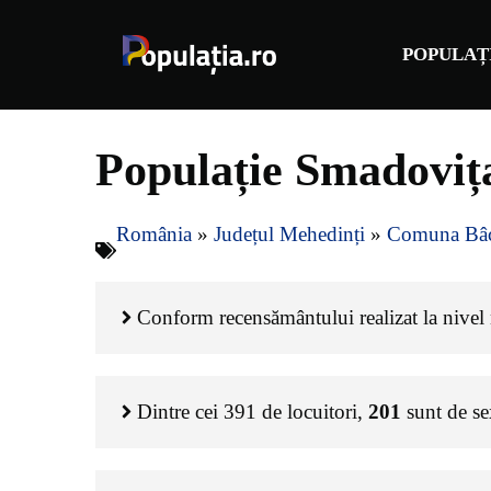
Sari
la
POPULAȚ
conținut
Populație Smadoviț
România
»
Județul Mehedinți
»
Comuna Bâc
Conform recensământului realizat la nivel n
Dintre cei
391
de locuitori,
201
sunt de s