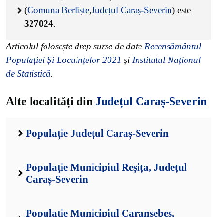
(
Comuna Berliște
,
Județul Caraș-Severin
) este
327024
.
Articolul folosește drep surse de date
Recensământul
Populației Și Locuințelor 2021
și
Institutul Național
de Statistică
.
Alte localități din
Județul Caraș-Severin
Populație Județul Caraș-Severin
Populație Municipiul Reșița, Județul
Caraș-Severin
Populație Municipiul Caransebeș,