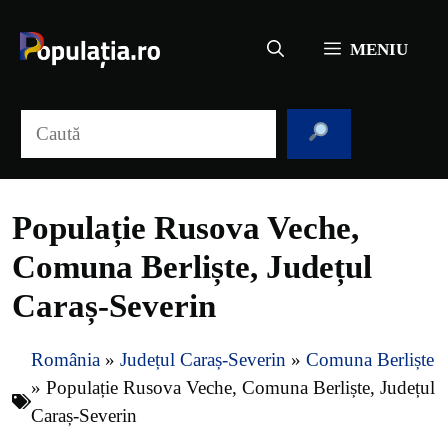
Sari
la
MENIU
conținut
Caută
Populație Rusova Veche,
Comuna Berliște, Județul
Caraș-Severin
România
»
Județul Caraș-Severin
»
Comuna Berliște
»
Populație Rusova Veche, Comuna Berliște, Județul
Caraș-Severin