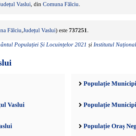
Județul Vaslui
, din
Comuna Fălciu
.
a Fălciu
,
Județul Vaslui
) este
737251
.
ntul Populației Și Locuințelor 2021
și
Institutul Național
slui
Populație Municipi
ul Vaslui
Populație Municipi
aslui
Populație Oraș Negr