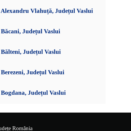
Alexandru Vlahuță, Județul Vaslui
Băcani, Județul Vaslui
ălteni, Județul Vaslui
erezeni, Județul Vaslui
Bogdana, Județul Vaslui
udețe România