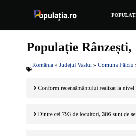
Sari
la
POPULAȚ
conținut
Populație Rânzești,
România
»
Județul Vaslui
»
Comuna Fălciu
Conform recensământului realizat la nivel n
Dintre cei
793
de locuitori,
386
sunt de s