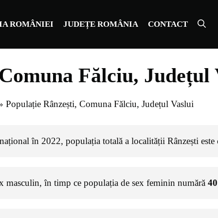
IA ROMÂNIEI
JUDEȚE ROMÂNIA
CONTACT
 Comuna Fălciu, Județul 
»
Populație Rânzești, Comuna Fălciu, Județul Vaslui
ațional în 2022, populația totală a localității Rânzești este
ex masculin, în timp ce populația de sex feminin numără
40