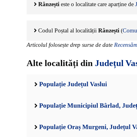
Rânzești
este o localitate care aparține de
Codul Poștal al localității
Rânzești
(
Comun
Articolul folosește drep surse de date
Recensămâ
Alte localități din
Județul Va
Populație Județul Vaslui
Populație Municipiul Bârlad, Județ
Populație Oraș Murgeni, Județul V