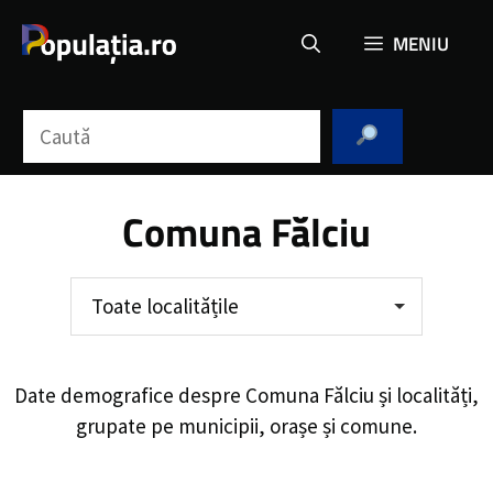
Sari
MENIU
la
conținut
Caută
Comuna Fălciu
Toate localitățile
Date demografice despre
Comuna Fălciu
și localități,
grupate pe municipii, orașe și comune.