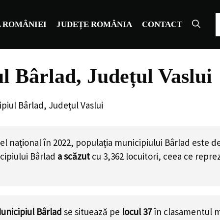
C
 ROMÂNIEI
JUDEȚE ROMÂNIA
CONTACT
l Bârlad, Județul Vaslui
piul Bârlad, Județul Vaslui
l național în 2022, populația municipiului Bârlad este d
cipiului Bârlad
a scăzut
cu
3,362
locuitori, ceea ce repr
unicipiul Bârlad
se situează pe
locul 37
în clasamentul mu