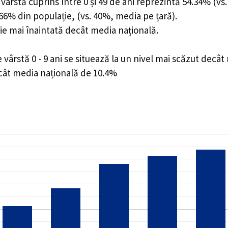
ârstă cuprins între 0 și 49 de ani reprezintă 54.34% (vs.
5.66% din populație, (vs. 40%, media pe țară).
ie mai înaintată decât media națională.
ârstă 0 - 9 ani se situează la un nivel mai scăzut decât
ecât media națională de 10.4%