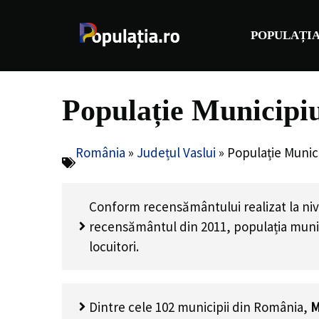
Sari
la
POPULAȚIA
conținut
Populație Municipiu
România
»
Județul Vaslui
»
Populație Munici
Conform recensământului realizat la nive
recensământul din 2011, populația muni
locuitori
.
Dintre cele 102 municipii din România,
M