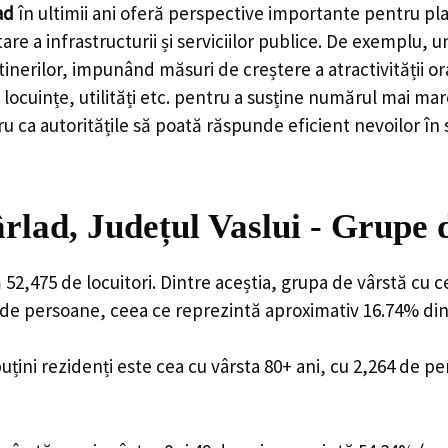
ad
în ultimii ani oferă perspective importante pentru pla
are a infrastructurii și serviciilor publice. De exemplu
rilor, impunând măsuri de creștere a atractivității ora
locuințe, utilități etc. pentru a susține numărul mai mar
u ca autoritățile să poată răspunde eficient nevoilor în
rlad, Județul Vaslui - Grupe 
 52,475 de locuitori. Dintre aceștia, grupa de vârstă cu
3 de persoane, ceea ce reprezintă aproximativ 16.74% din 
uțini rezidenți este cea cu vârsta 80+ ani, cu 2,264 de p