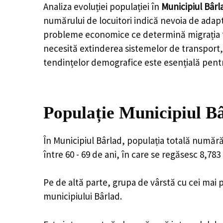
Analiza evoluției populației în
Municipiul Bârl
numărului de locuitori indică nevoia de adapt
probleme economice ce determină migrația tine
necesită extinderea sistemelor de transport, 
tendințelor demografice este esențială pentr
Populație Municipiul Bâ
În Municipiul Bârlad, populația totală numără
între 60 - 69 de ani, în care se regăsesc 8,78
Pe de altă parte, grupa de vârstă cu cei mai p
municipiului Bârlad.