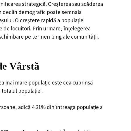
nificarea strategică. Creșterea sau scăderea
, un declin demografic poate semnala
șului. O creștere rapidă a populației
e de locuitori. Prin urmare, înțelegerea
 schimbare pe termen lung ale comunității.
de Vârstă
 cea mai mare populație este cea cuprinsă
totalul populației.
ersoane, adică 4.31% din întreaga populație a