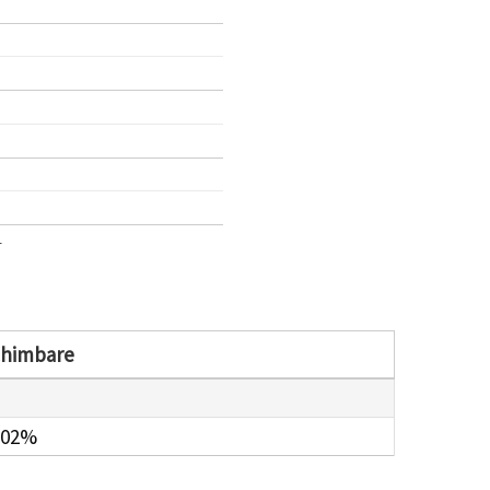
1
chimbare
.02%