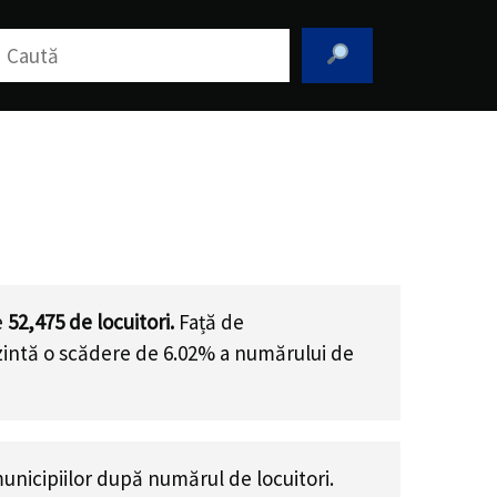
aută
e
52,475
de locuitori.
Față de
ezintă o scădere de 6.02% a numărului de
nicipiilor după numărul de locuitori.