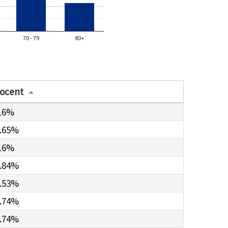
70 - 79
80+
ocent
16%
.65%
16%
.84%
.53%
.74%
.74%