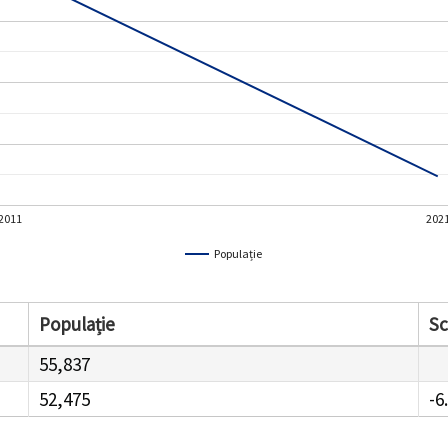
2011
202
Populație
Populație
S
55,837
52,475
-6