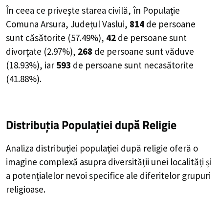
În ceea ce privește starea civilă, în Populație
Comuna Arsura, Județul Vaslui,
814
de
persoane
sunt căsătorite (
57.49%
),
42
de
persoane
sunt
divorțate (
2.97%
),
268
de
persoane
sunt văduve
(
18.93%
), iar
593
de
persoane
sunt necasătorite
(
41.88%
).
Distribuția Populației
după Religie
Analiza distribuției populației după religie oferă o
imagine complexă asupra diversității unei localități și
a potențialelor nevoi specifice ale diferitelor grupuri
religioase.