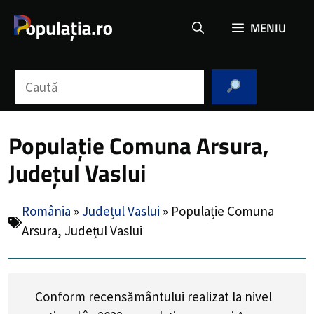
Sari
MENIU
la
conținut
Caută
Populație Comuna Arsura,
Județul Vaslui
România
»
Județul Vaslui
»
Populație Comuna
Arsura, Județul Vaslui
Conform recensământului realizat la nivel