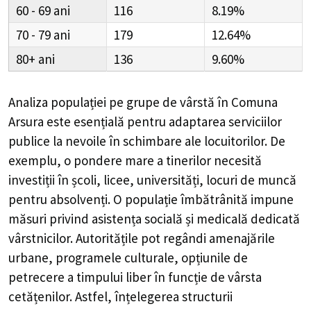
60 - 69
116
8.19%
70 - 79
179
12.64%
80+
136
9.60%
Analiza populației pe grupe de vârstă în
Comuna
Arsura
este esențială pentru adaptarea serviciilor
publice la nevoile în schimbare ale locuitorilor. De
exemplu, o pondere mare a tinerilor necesită
investiții în școli, licee, universități, locuri de muncă
pentru absolvenți. O populație îmbătrânită impune
măsuri privind asistența socială și medicală dedicată
vârstnicilor. Autoritățile pot regândi amenajările
urbane, programele culturale, opțiunile de
petrecere a timpului liber în funcție de vârsta
cetățenilor. Astfel, înțelegerea structurii