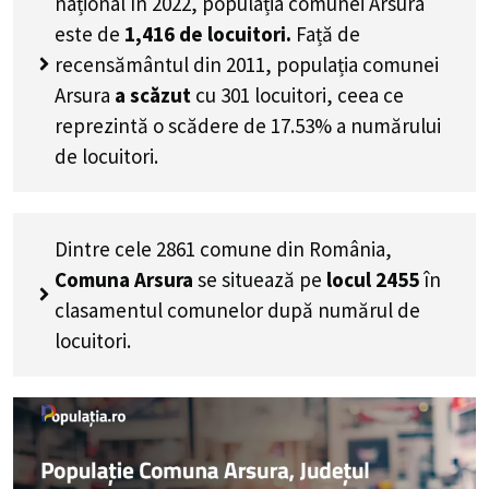
național în 2022, populația comunei Arsura
este de
1,416
de locuitori.
Față de
recensământul din 2011, populația comunei
Arsura
a scăzut
cu
301
locuitori, ceea ce
reprezintă o scădere de 17.53% a numărului
de locuitori
.
Dintre cele 2861 comune din România,
Comuna Arsura
se situează pe
locul 2455
în
clasamentul comunelor după numărul de
locuitori.