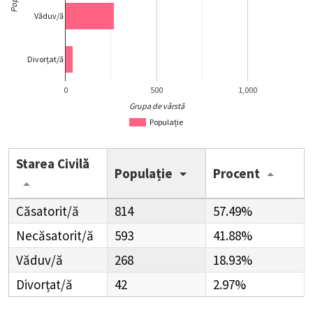
Văduv/ă
Divorțat/ă
0
500
1,000
Grupa de vârstă
Populație
Starea Civilă
Populație
Procent
Căsatorit/ă
814
57.49%
Necăsatorit/ă
593
41.88%
Văduv/ă
268
18.93%
Divorțat/ă
42
2.97%