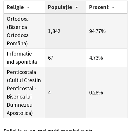
Religie
Populație
Procent
Ortodoxa
(Biserica
1,342
94.77%
Ortodoxa
Româna)
Informatie
67
4.73%
indisponibila
Penticostala
(Cultul Crestin
Penticostal -
4
0.28%
Biserica lui
Dumnezeu
Apostolica)
Religiile cu cei mai mulți membri sunt: